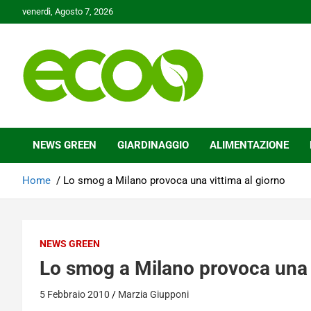
Skip
venerdì, Agosto 7, 2026
to
content
Tutelare il nostro Pianeta è la nostra priorità
Ecoo.it
NEWS GREEN
GIARDINAGGIO
ALIMENTAZIONE
Home
Lo smog a Milano provoca una vittima al giorno
NEWS GREEN
Lo smog a Milano provoca una v
5 Febbraio 2010
Marzia Giupponi