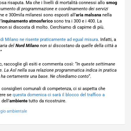
sa risaputa. Ma che i livelli di mortalità connessi allo
smog
umento di programmazione e coordinamento dei servizi
ione e 300mila milanesi sono esposti all’
aria malsana
nella
’
inquinamento atmosferico
sono tra i 300 e i 400. La
 non si discosta di molto. Cerchiamo di capirne di più.
d di Milano ne risente praticamente ad egual misura
. Infatti, a
’aria del
Nord Milano
non si discostano da quelle della città a
e
”
c, raccoglie gli esiti e commenta così: “
In queste settimane
re. La Asl nella sua relazione programmatica indica in pratica
sl ha certamente una base. Ne chiediamo conto
“.
consiglieri comunali di competenza, ci si aspetta che
pere se
questa domenica ci sarà il blocco del traffico a
dell’
ambiente
tutto da ricostruire.
gio ambientale