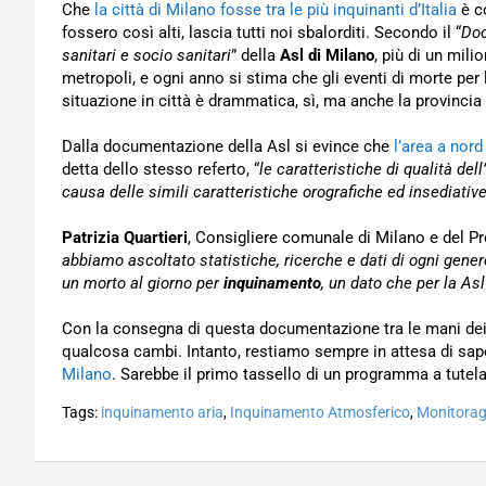
Che
la città di Milano fosse tra le più inquinanti d’Italia
è co
fossero così alti, lascia tutti noi sbalorditi. Secondo il “
Doc
sanitari e socio sanitari
” della
Asl di Milano
, più di un mil
metropoli, e ogni anno si stima che gli eventi di morte per l
situazione in città è drammatica, sì, ma anche la provincia
Dalla documentazione della Asl si evince che
l’area a nor
detta dello stesso referto, “
le caratteristiche di qualità dell
causa delle simili caratteristiche orografiche ed insediativ
Patrizia Quartieri
, Consigliere comunale di Milano e del Pr
abbiamo ascoltato statistiche, ricerche e dati di ogni gene
un morto al giorno per
inquinamento
, un dato che per la A
Con la consegna di questa documentazione tra le mani dei 
qualcosa cambi. Intanto, restiamo sempre in attesa di sa
Milano
. Sarebbe il primo tassello di un programma a tutela 
Tags:
inquinamento aria
,
Inquinamento Atmosferico
,
Monitorag