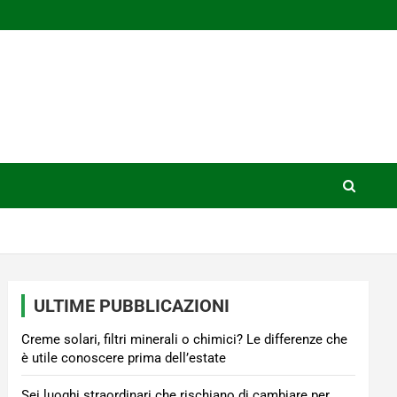
ULTIME PUBBLICAZIONI
Creme solari, filtri minerali o chimici? Le differenze che
è utile conoscere prima dell’estate
Sei luoghi straordinari che rischiano di cambiare per