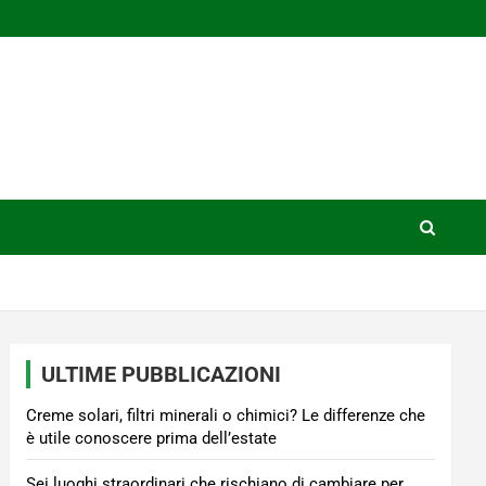
ULTIME PUBBLICAZIONI
Creme solari, filtri minerali o chimici? Le differenze che
è utile conoscere prima dell’estate
Sei luoghi straordinari che rischiano di cambiare per