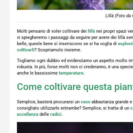
Lillà (Foto da
Molti pensano di voler coltivare dei
lillà
nei propri spazi ve
vi spiegheremo i passaggi da seguire per avere dei lillà s
belle, queste bene si inseriscono se si ha voglia di
esplosi
coltivarli
? Scopriamolo insieme.
Togliamo ogni dubbio ed evidenziamo un aspetto molto im
robusta. In più, forse molti non ci crederanno, è una spec
anche le bassissime
temperature
.
Come coltivare questa pian
Semplice, basterà procurarsi un
vaso
abbastanza grande e 
consigliato utilizzarle entrambe? Semplice, si tratta di un
c
eccellenza
delle
radici
.