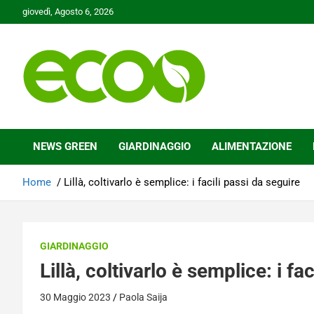
Skip
giovedì, Agosto 6, 2026
to
content
Tutelare il nostro Pianeta è la nostra priorità
Ecoo.it
NEWS GREEN
GIARDINAGGIO
ALIMENTAZIONE
Home
Lillà, coltivarlo è semplice: i facili passi da seguire
GIARDINAGGIO
Lillà, coltivarlo è semplice: i fa
30 Maggio 2023
Paola Saija