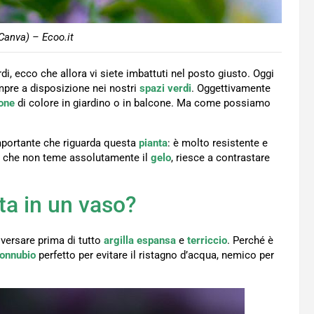
 Canva) – Ecoo.it
rdi, ecco che allora vi siete imbattuti nel posto giusto. Oggi
empre a disposizione nei nostri
spazi verdi
. Oggettivamente
one
di colore in giardino o in balcone. Ma come possiamo
portante che riguarda questa
pianta
: è molto resistente e
ie che non teme assolutamente il
gelo
, riesce a contrastare
ta in un vaso?
versare prima di tutto
argilla espansa
e
terriccio
. Perché è
onnubio
perfetto per evitare il ristagno d’acqua, nemico per