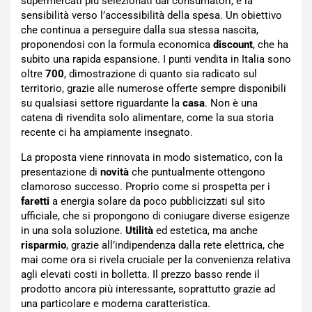
supermercati più selezionati dai consumatori, è la
sensibilità verso l’accessibilità della spesa. Un obiettivo
che continua a perseguire dalla sua stessa nascita,
proponendosi con la formula economica
discount
, che ha
subito una rapida espansione. I punti vendita in Italia sono
oltre
700
, dimostrazione di quanto sia radicato sul
territorio, grazie alle numerose offerte sempre disponibili
su qualsiasi settore riguardante la
casa
. Non è una
catena di rivendita solo alimentare, come la sua storia
recente ci ha ampiamente insegnato.
La proposta viene rinnovata in modo sistematico, con la
presentazione di
novità
che puntualmente ottengono
clamoroso successo. Proprio come si prospetta per i
faretti
a energia solare da poco pubblicizzati sul sito
ufficiale, che si propongono di coniugare diverse esigenze
in una sola soluzione.
Utilità
ed estetica, ma anche
risparmio
, grazie all’indipendenza dalla rete elettrica, che
mai come ora si rivela cruciale per la convenienza relativa
agli elevati costi in bolletta. Il prezzo basso rende il
prodotto ancora più interessante, soprattutto grazie ad
una particolare e moderna caratteristica.