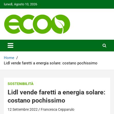
Skip
lunedì, Agosto 10, 2026
to
content
Tutelare il nostro Pianeta è la nostra priorità
Ecoo.it
Home
Lidl vende faretti a energia solare: costano pochissimo
SOSTENIBILITÀ
Lidl vende faretti a energia solare:
costano pochissimo
12 Settembre 2022
Francesca Cepparulo