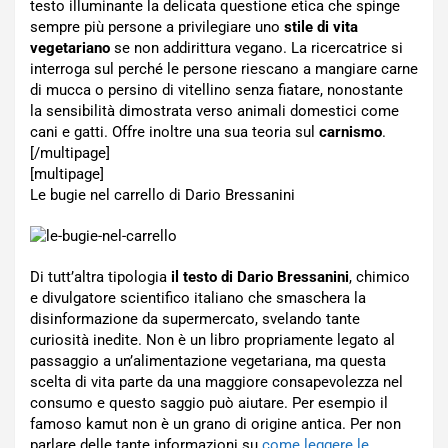
testo illuminante la delicata questione etica che spinge
sempre più persone a privilegiare uno
stile di vita
vegetariano
se non addirittura vegano. La ricercatrice si
interroga sul perché le persone riescano a mangiare carne
di mucca o persino di vitellino senza fiatare, nonostante
la sensibilità dimostrata verso animali domestici come
cani e gatti. Offre inoltre una sua teoria sul
carnismo
.
[/multipage]
[multipage]
Le bugie nel carrello di Dario Bressanini
Di tutt’altra tipologia
il testo di Dario Bressanini
, chimico
e divulgatore scientifico italiano che smaschera la
disinformazione da supermercato, svelando tante
curiosità inedite. Non è un libro propriamente legato al
passaggio a un’alimentazione vegetariana, ma questa
scelta di vita parte da una maggiore consapevolezza nel
consumo e questo saggio può aiutare. Per esempio il
famoso kamut non è un grano di origine antica. Per non
parlare delle tante informazioni su
come leggere le