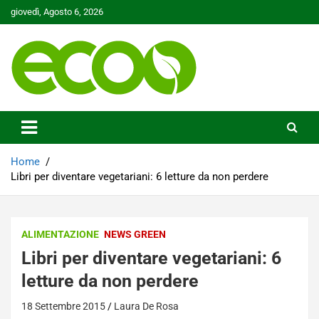
Skip
giovedì, Agosto 6, 2026
to
content
Tutelare il nostro Pianeta è la nostra priorità
Ecoo.it
Home
Libri per diventare vegetariani: 6 letture da non perdere
ALIMENTAZIONE
NEWS GREEN
Libri per diventare vegetariani: 6
letture da non perdere
18 Settembre 2015
Laura De Rosa