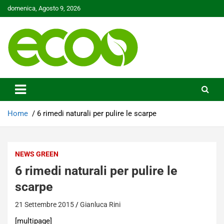
Skip
domenica, Agosto 9, 2026
to
content
Tutelare il nostro Pianeta è la nostra priorità
Ecoo.it
Home
6 rimedi naturali per pulire le scarpe
NEWS GREEN
6 rimedi naturali per pulire le
scarpe
21 Settembre 2015
Gianluca Rini
[multipage]