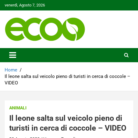
Skip
venerdì, Agosto 7, 2026
to
content
Tutelare il nostro Pianeta è la nostra priorità
Ecoo.it
Home
Il leone salta sul veicolo pieno di turisti in cerca di coccole –
VIDEO
ANIMALI
Il leone salta sul veicolo pieno di
turisti in cerca di coccole – VIDEO