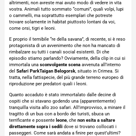
altrimenti, non avreste mai avuto modo di vedere in vita
vostra. Animali tutto sommato “comuni”, quali volpi, lupi
o cammelli, ma soprattutto esemplari che potreste
trovare solamente in habitat piuttosto lontani da voi,
come orsi, tigri e leoni.
E proprio il temibile “re della savana”, di recente, si è reso
protagonista di un avvenimento che non ha mancato di
rimbalzare su tutti i canali social esistenti. Di che
episodio stiamo parlando? Ovviamente, della clip in cui si
immortala una
sconvolgente scena
avvenuta all’interno
del
Safari ParkTaigan Belogorsk
, situato in Crimea. Si
tratta, nella fattispecie, del più grande terreno europeo di
riproduzione per predatori quali i leoni.
Quanto accaduto è stato immortalato dalle decine di
ospiti che si stavano godendo una (apparentemente)
tranquilla visita allo zoo safari. All’improvviso, a minare il
tragitto di un bus con a bordo dei turisti, sbuca un
terrificante e possente
leone
, che
non esita a saltare
direttamente sopra i sedili
dove si trovano collocati i
passeggeri. Come sarà andata a finire per quest’ultimi?