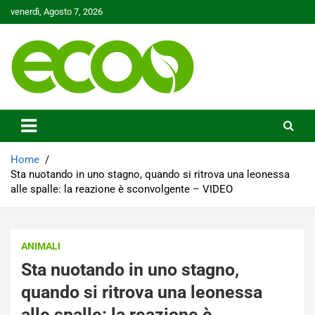
Skip
venerdì, Agosto 7, 2026
to
content
Tutelare il nostro Pianeta è la nostra priorità
Ecoo.it
Home
Sta nuotando in uno stagno, quando si ritrova una leonessa
alle spalle: la reazione è sconvolgente – VIDEO
ANIMALI
Sta nuotando in uno stagno,
quando si ritrova una leonessa
alle spalle: la reazione è