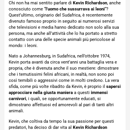
Chi non ha mai sentito parlare di
Kevin Richardson
, anche
conosciuto come “
l’uomo che sussurrava ai leoni
“?
Quest’ultimo, originario del Sudafrica, è recentemente
divenuto famoso proprio in seguito ai numerosi servizi
che televisioni e media hanno dedicato non solo alla sua
persona, ma anche all’attività che lo ha portato a stretto
contatto con una delle specie animali più pericolose al
mondo: i leoni.
Nato a Johannesburg, in Sudafrica, nell’ottobre 1974,
Kevin porta avanti da circa vent’anni una battaglia vera e
propria, che è divenuta anche il suo mestiere: dimostrare
che i temutissimi felini africani, in realtà, non sono poi
così temibili o aggressivi come in molti credono. La vera
sfida, come più volte ribadito da Kevin, è proprio il
sapersi
approcciare nella giusta maniera
a questi
immensi
carnivori
, i quali, se opportunamente educati, si
dimostrano affettuosi ed amorevoli al pari di tanti altri
animali.
Kevin, che coltiva da tempo la sua passione per questi
predatori, ha deciso di dar vita al
Kevin Richardson