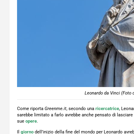
Leonardo da Vinci (Foto 
Come riporta
Greenme.it
, secondo una
ricercatrice
, Leona
sarebbe limitato a farlo avrebbe anche pensato di lasciare q
sue
opere
.
Il
giorno
dell’inizio della fine del mondo per Leonardo avr