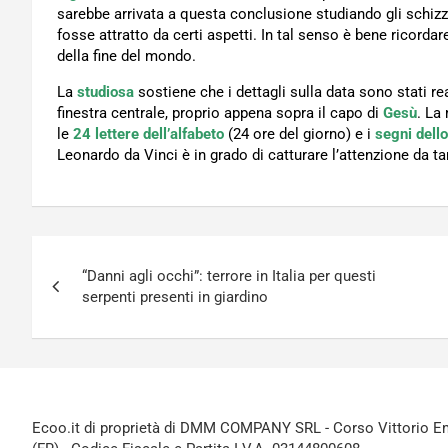
sarebbe arrivata a questa conclusione studiando gli schizzi
fosse attratto da certi aspetti. In tal senso è bene ricorda
della fine del mondo.
La
studiosa
sostiene che i dettagli sulla data sono stati real
finestra centrale, proprio appena sopra il capo di
Gesù
. La
le
24 lettere dell’alfabeto
(24 ore del giorno) e i
segni dell
Leonardo da Vinci è in grado di catturare l’attenzione da ta
Navigazione
“Danni agli occhi”: terrore in Italia per questi
articoli
serpenti presenti in giardino
Ecoo.it di proprietà di DMM COMPANY SRL - Corso Vittorio Ema