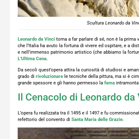
Scultura Leonardo da Vinc
Leonardo da Vinci
torna a far parlare di sé, non è la prima
che l’Italia ha avuto la fortuna di vivere ed ospitare, e a di
e nell’immenso patrimonio artistico (che abbiamo la fortun
L’
Ultima Cena
.
Da secoli quest’opera attira la curiosità di studiosi e ama
grado di
rivoluzionare
le tecniche della pittura, ma si è cim
grande spessore e gli hanno permesso la
fama
intramontab
Il Cenacolo di Leonardo da 
L’opera fu realizzata tra il 1495 e il 1497 e fu commission
refettorio del convento di
Santa Maria delle Grazie
.