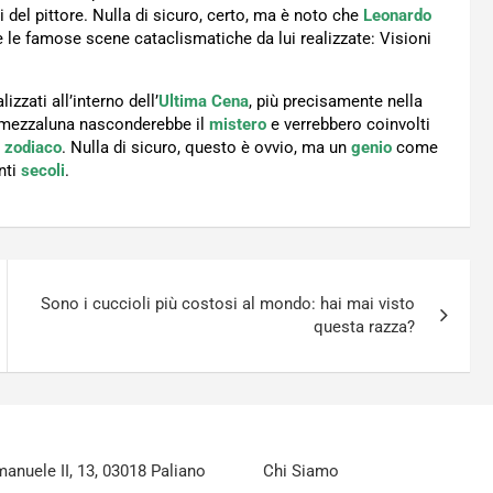
 del pittore. Nulla di sicuro, certo, ma è noto che
Leonardo
re le famose scene cataclismatiche da lui realizzate: Visioni
izzati all’interno dell’
Ultima Cena
, più precisamente nella
 mezzaluna nasconderebbe il
mistero
e verrebbero coinvolti
o zodiaco
. Nulla di sicuro, questo è ovvio, ma un
genio
come
nti
secoli
.
Sono i cuccioli più costosi al mondo: hai mai visto
questa razza?
nuele II, 13, 03018 Paliano
Chi Siamo