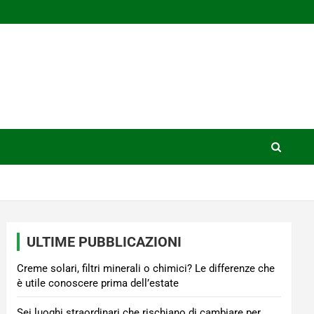
ULTIME PUBBLICAZIONI
Creme solari, filtri minerali o chimici? Le differenze che
è utile conoscere prima dell’estate
Sei luoghi straordinari che rischiano di cambiare per