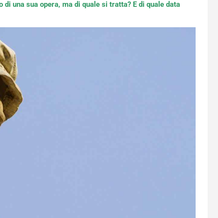
 di una sua opera, ma di quale si tratta? E di quale data