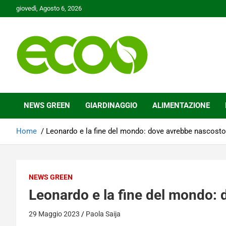
Skip
giovedì, Agosto 6, 2026
to
content
Tutelare il nostro Pianeta è la nostra priorità
Ecoo.it
NEWS GREEN
GIARDINAGGIO
ALIMENTAZIONE
Home
Leonardo e la fine del mondo: dove avrebbe nascosto g
NEWS GREEN
Leonardo e la fine del mondo: d
29 Maggio 2023
Paola Saija