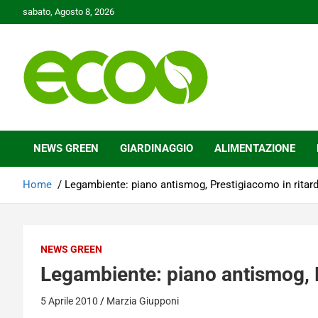
Skip
sabato, Agosto 8, 2026
to
content
Tutelare il nostro Pianeta è la nostra priorità
Ecoo.it
NEWS GREEN
GIARDINAGGIO
ALIMENTAZIONE
Home
Legambiente: piano antismog, Prestigiacomo in ritar
NEWS GREEN
Legambiente: piano antismog, P
5 Aprile 2010
Marzia Giupponi