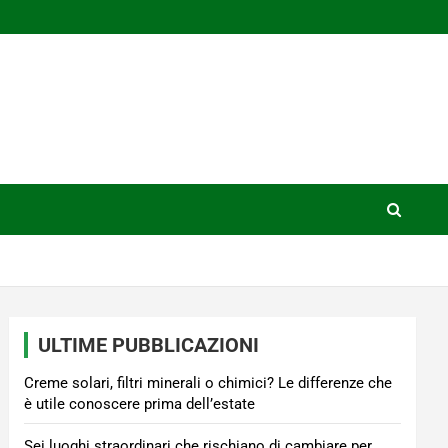
ULTIME PUBBLICAZIONI
Creme solari, filtri minerali o chimici? Le differenze che
è utile conoscere prima dell’estate
Sei luoghi straordinari che rischiano di cambiare per