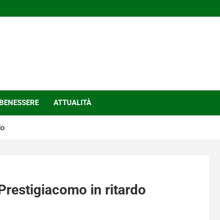
BENESSERE
ATTUALITÀ
do
restigiacomo in ritardo