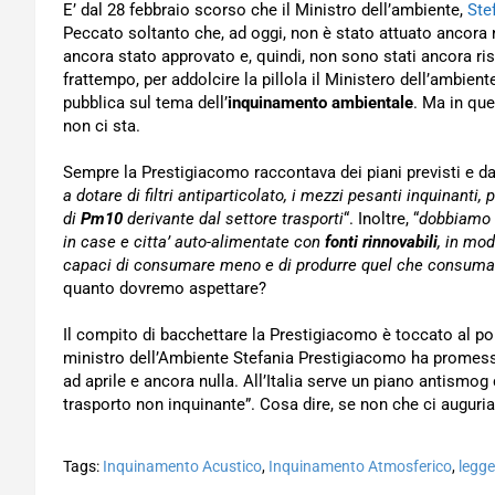
E’ dal 28 febbraio scorso che il Ministro dell’ambiente,
Ste
Peccato soltanto che, ad oggi, non è stato attuato ancora nu
ancora stato approvato e, quindi, non sono stati ancora rise
frattempo, per addolcire la pillola il Ministero dell’ambient
pubblica sul tema dell’
inquinamento ambientale
. Ma in qu
non ci sta.
Sempre la Prestigiacomo raccontava dei piani previsti e da 
a dotare di filtri antiparticolato, i mezzi pesanti inquinanti,
di
Pm10
derivante dal settore trasporti
“. Inoltre, “
dobbiamo t
in case e citta’ auto-alimentate con
fonti rinnovabili
, in mod
capaci di consumare meno e di produrre quel che consum
quanto dovremo aspettare?
Il compito di bacchettare la Prestigiacomo è toccato al p
ministro dell’Ambiente Stefania Prestigiacomo ha prome
ad aprile e ancora nulla. All’Italia serve un piano antismo
trasporto non inquinante”. Cosa dire, se non che ci augur
Tags:
Inquinamento Acustico
,
Inquinamento Atmosferico
,
legg