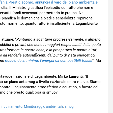
fania Prestigiacomo, annuncia il varo del piano ambientale
.
lla. Il Ministro giustifica l’episodio col fatto che non è
rvati i fondi necessari per metterlo in pratica. Nel
e pianifica le domeniche a piedi e sensibilizza l’opinione
esto momento, quanto fatto è insufficiente. E
Legambiente
attuare: “
Puntiamo a sostituire progressivamente, o almeno
 pubblici e privati, che sono i maggiori responsabili della quota
rasformare le nostre case, e in prospettiva le nostre citta’,
o da renderle autosufficienti dal punto di vista energetico,
ano
riducendo al minimo l’energia da combustibili fossili
“. Ma
ortavoce nazionale di Legambiente,
Mirko Laurenti
: “Il
sso un
piano antismog
a livello nazionale entro marzo. Siamo
g contro l’inquinamento atmosferico e acustico, a favore del
iamo che presto qualcosa si smuovi!
e inquinamento
,
Monitoraggio ambientale
,
smog