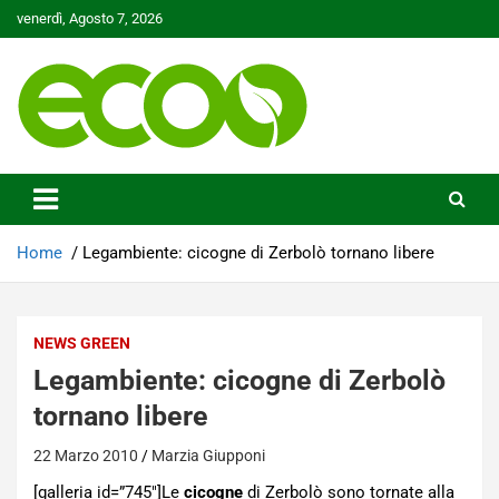
Skip
venerdì, Agosto 7, 2026
to
content
Tutelare il nostro Pianeta è la nostra priorità
Ecoo.it
Home
Legambiente: cicogne di Zerbolò tornano libere
NEWS GREEN
Legambiente: cicogne di Zerbolò
tornano libere
22 Marzo 2010
Marzia Giupponi
[galleria id=”745″]Le
cicogne
di Zerbolò sono tornate alla