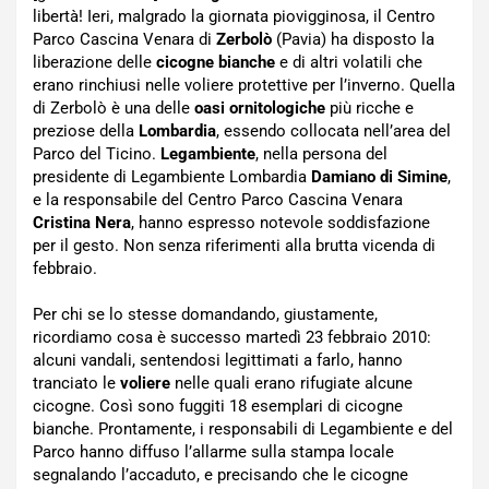
libertà! Ieri, malgrado la giornata piovigginosa, il Centro
Parco Cascina Venara di
Zerbolò
(Pavia) ha disposto la
liberazione delle
cicogne bianche
e di altri volatili che
erano rinchiusi nelle voliere protettive per l’inverno. Quella
di Zerbolò è una delle
oasi ornitologiche
più ricche e
preziose della
Lombardia
, essendo collocata nell’area del
Parco del Ticino.
Legambiente
, nella persona del
presidente di Legambiente Lombardia
Damiano di Simine
,
e la responsabile del Centro Parco Cascina Venara
Cristina Nera
, hanno espresso notevole soddisfazione
per il gesto. Non senza riferimenti alla brutta vicenda di
febbraio.
Per chi se lo stesse domandando, giustamente,
ricordiamo cosa è successo martedì 23 febbraio 2010:
alcuni vandali, sentendosi legittimati a farlo, hanno
tranciato le
voliere
nelle quali erano rifugiate alcune
cicogne. Così sono fuggiti 18 esemplari di cicogne
bianche. Prontamente, i responsabili di Legambiente e del
Parco hanno diffuso l’allarme sulla stampa locale
segnalando l’accaduto, e precisando che le cicogne