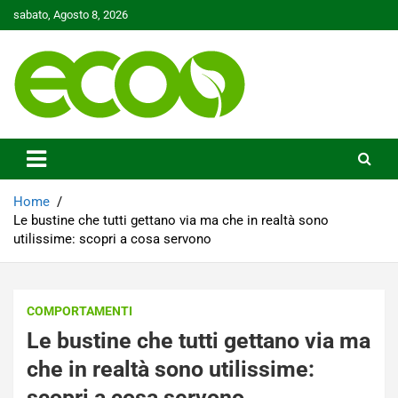
Skip
sabato, Agosto 8, 2026
to
content
Tutelare il nostro Pianeta è la nostra priorità
Ecoo.it
Home
Le bustine che tutti gettano via ma che in realtà sono
utilissime: scopri a cosa servono
COMPORTAMENTI
Le bustine che tutti gettano via ma
che in realtà sono utilissime:
scopri a cosa servono