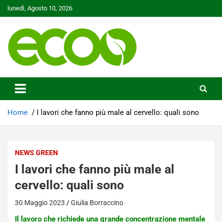
Skip
lunedì, Agosto 10, 2026
to
content
Tutelare il nostro Pianeta è la nostra priorità
Ecoo.it
Home
I lavori che fanno più male al cervello: quali sono
NEWS GREEN
I lavori che fanno più male al
cervello: quali sono
30 Maggio 2023
Giulia Borraccino
Il lavoro che richiede una grande concentrazione mentale