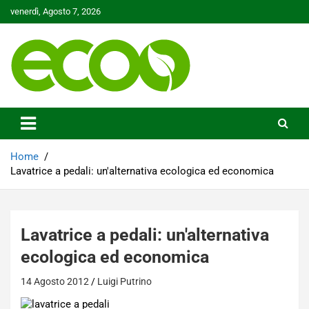
Skip
venerdì, Agosto 7, 2026
to
content
Tutelare il nostro Pianeta è la nostra priorità
Ecoo.it
Home
Lavatrice a pedali: un'alternativa ecologica ed economica
Lavatrice a pedali: un'alternativa
ecologica ed economica
14 Agosto 2012
Luigi Putrino