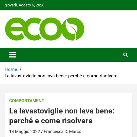
Skip
giovedì, Agosto 6, 2026
to
content
Tutelare il nostro Pianeta è la nostra priorità
Ecoo.it
Home
La lavastoviglie non lava bene: perché e come risolvere
COMPORTAMENTI
La lavastoviglie non lava bene:
perché e come risolvere
14 Maggio 2022
Francesca Di Marco