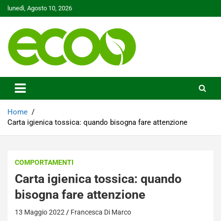
Skip
lunedì, Agosto 10, 2026
to
content
Tutelare il nostro Pianeta è la nostra priorità
Ecoo.it
Home
Carta igienica tossica: quando bisogna fare attenzione
COMPORTAMENTI
Carta igienica tossica: quando
bisogna fare attenzione
13 Maggio 2022
Francesca Di Marco