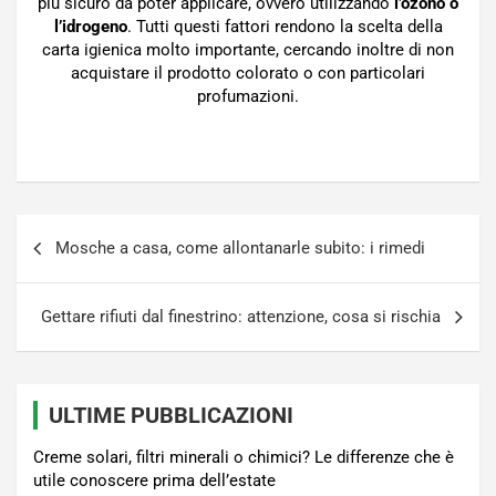
più sicuro da poter applicare, ovvero utilizzando
l’ozono o
l’idrogeno
. Tutti questi fattori rendono la scelta della
carta igienica molto importante, cercando inoltre di non
acquistare il prodotto colorato o con particolari
profumazioni.
Navigazione
Mosche a casa, come allontanarle subito: i rimedi
articoli
Gettare rifiuti dal finestrino: attenzione, cosa si rischia
ULTIME PUBBLICAZIONI
Creme solari, filtri minerali o chimici? Le differenze che è
utile conoscere prima dell’estate