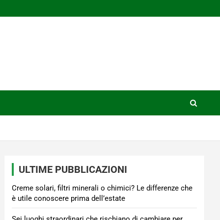
ULTIME PUBBLICAZIONI
Creme solari, filtri minerali o chimici? Le differenze che
è utile conoscere prima dell’estate
Sei luoghi straordinari che rischiano di cambiare per