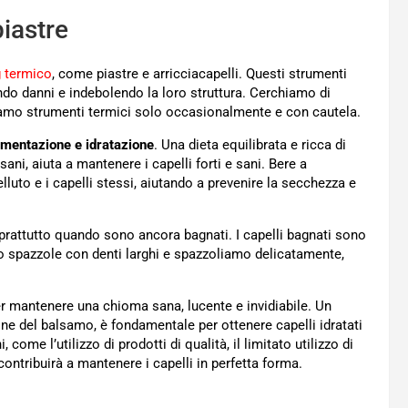
piastre
g termico
, come piastre e arricciacapelli. Questi strumenti
do danni e indebolendo la loro struttura. Cerchiamo di
lizziamo strumenti termici solo occasionalmente e con cautela.
imentazione e idratazione
. Una dieta equilibrata e ricca di
 sani, aiuta a mantenere i capelli forti e sani. Bere a
luto e i capelli stessi, aiutando a prevenire la secchezza e
oprattutto quando sono ancora bagnati. I capelli bagnati sono
ini o spazzole con denti larghi e spazzoliamo delicatamente,
er mantenere una chioma sana, lucente e invidiabile. Un
one del balsamo, è fondamentale per ottenere capelli idratati
, come l’utilizzo di prodotti di qualità, il limitato utilizzo di
contribuirà a mantenere i capelli in perfetta forma.