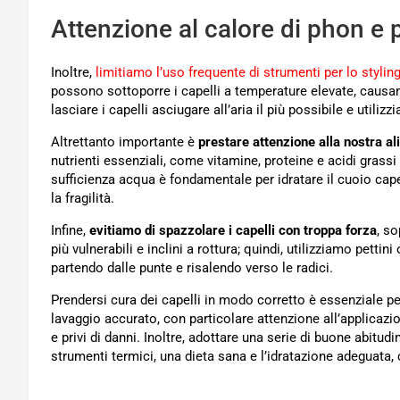
Attenzione al calore di phon e 
Inoltre,
limitiamo l’uso frequente di strumenti per lo stylin
possono sottoporre i capelli a temperature elevate, causan
lasciare i capelli asciugare all’aria il più possibile e uti
Altrettanto importante è
prestare attenzione alla nostra al
nutrienti essenziali, come vitamine, proteine ​​e acidi grassi
sufficienza acqua è fondamentale per idratare il cuoio capel
la fragilità.
Infine,
evitiamo di spazzolare i capelli con troppa forza
, s
più vulnerabili e inclini a rottura; quindi, utilizziamo pett
partendo dalle punte e risalendo verso le radici.
Prendersi cura dei capelli in modo corretto è essenziale p
lavaggio accurato, con particolare attenzione all’applicazi
e privi di danni. Inoltre, adottare una serie di buone abitudini
strumenti termici, una dieta sana e l’idratazione adeguata, 