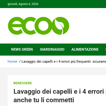
Skip
giovedì, Agosto 6, 2026
to
content
Tutelare il nostro Pianeta è la nostra priorità
Ecoo.it
NEWS GREEN
GIARDINAGGIO
ALIMENTAZIONE
Home
Lavaggio dei capelli e i 4 errori più frequenti: sicura
BENESSERE
Lavaggio dei capelli e i 4 error
anche tu li commetti