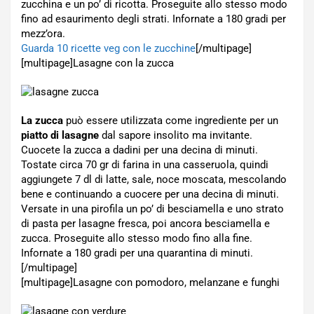
zucchina e un po’ di ricotta. Proseguite allo stesso modo
fino ad esaurimento degli strati. Infornate a 180 gradi per
mezz’ora.
Guarda 10 ricette veg con le zucchine
[/multipage]
[multipage]
Lasagne con la zucca
La zucca
può essere utilizzata come ingrediente per un
piatto di lasagne
dal sapore insolito ma invitante.
Cuocete la zucca a dadini per una decina di minuti.
Tostate circa 70 gr di farina in una casseruola, quindi
aggiungete 7 dl di latte, sale, noce moscata, mescolando
bene e continuando a cuocere per una decina di minuti.
Versate in una pirofila un po’ di besciamella e uno strato
di pasta per lasagne fresca, poi ancora besciamella e
zucca. Proseguite allo stesso modo fino alla fine.
Infornate a 180 gradi per una quarantina di minuti.
[/multipage]
[multipage]
Lasagne con pomodoro, melanzane e funghi