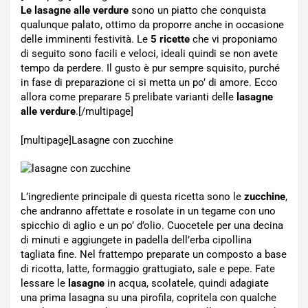
Le lasagne alle verdure
sono un piatto che conquista
qualunque palato, ottimo da proporre anche in occasione
delle imminenti festività. Le
5 ricette
che vi proponiamo
di seguito sono facili e veloci, ideali quindi se non avete
tempo da perdere. Il gusto è pur sempre squisito, purché
in fase di preparazione ci si metta un po’ di amore. Ecco
allora come preparare 5 prelibate varianti delle
lasagne
alle verdure
.[/multipage]
[multipage]
Lasagne con zucchine
L’ingrediente principale di questa ricetta sono le
zucchine
,
che andranno affettate e rosolate in un tegame con uno
spicchio di aglio e un po’ d’olio. Cuocetele per una decina
di minuti e aggiungete in padella dell’erba cipollina
tagliata fine. Nel frattempo preparate un composto a base
di ricotta, latte, formaggio grattugiato, sale e pepe. Fate
lessare le
lasagne
in acqua, scolatele, quindi adagiate
una prima lasagna su una pirofila, copritela con qualche