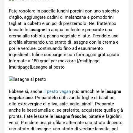
Fate rosolare in padella funghi porcini con uno spicchio
d’aglio, aggiungete dadini di melanzana e pomodorini
tagliati a cubetti e un po’ di prezzemolo. Nel frattempo
lessate le
lasagne
in acqua bollente e preparate una
crema alla robiola, panna vegetale e latte. Prendete una
pirofila alternando uno strato di lasagne con la crema e
poi le verdure, continuando fino ad esaurimento
ingredienti. Infine cospargete con formaggio grattugiato.
Infornate a 180 gradi per mezz’ora.[/multipage]
[multipage]
Lasagne al pesto
Ebbene sì, anche
il pesto vegan
può arricchire le
lasagne
vegetariane
. Preparatelo utilizzando foglie di basilico,
olio extravergine di oliva, sale, aglio, pinoli. Preparate
anche la besciamella o, se preferite, acquistate quella già
pronta. Fate lessare le
lasagne fresche
, patate e fagiolini
verdi. Prendete una pirofila e alternate uno strato di pesto,
uno strato di lasagne, uno strato di verdure lessate, poi