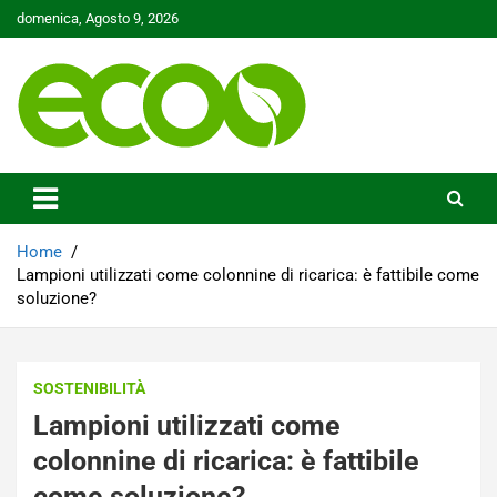
Skip
domenica, Agosto 9, 2026
to
content
Tutelare il nostro Pianeta è la nostra priorità
Ecoo.it
Home
Lampioni utilizzati come colonnine di ricarica: è fattibile come
soluzione?
SOSTENIBILITÀ
Lampioni utilizzati come
colonnine di ricarica: è fattibile
come soluzione?