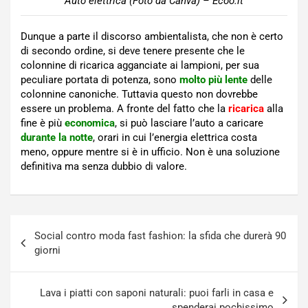
Auto elettrica (Foto da Canva) – Ecoo.it
Dunque a parte il discorso ambientalista, che non è certo
di secondo ordine, si deve tenere presente che le
colonnine di ricarica agganciate ai lampioni, per sua
peculiare portata di potenza, sono
molto più lente
delle
colonnine canoniche. Tuttavia questo non dovrebbe
essere un problema. A fronte del fatto che la
ricarica
alla
fine è più
economica
, si può lasciare l’auto a caricare
durante la notte
, orari in cui l’energia elettrica costa
meno, oppure mentre si è in ufficio. Non è una soluzione
definitiva ma senza dubbio di valore.
Navigazione
Social contro moda fast fashion: la sfida che durerà 90
articoli
giorni
Lava i piatti con saponi naturali: puoi farli in casa e
spenderai pochissimo