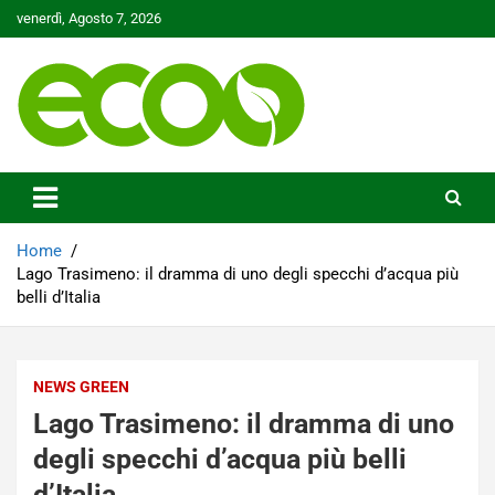
Skip
venerdì, Agosto 7, 2026
to
content
Tutelare il nostro Pianeta è la nostra priorità
Ecoo.it
Home
Lago Trasimeno: il dramma di uno degli specchi d’acqua più
belli d’Italia
NEWS GREEN
Lago Trasimeno: il dramma di uno
degli specchi d’acqua più belli
d’Italia