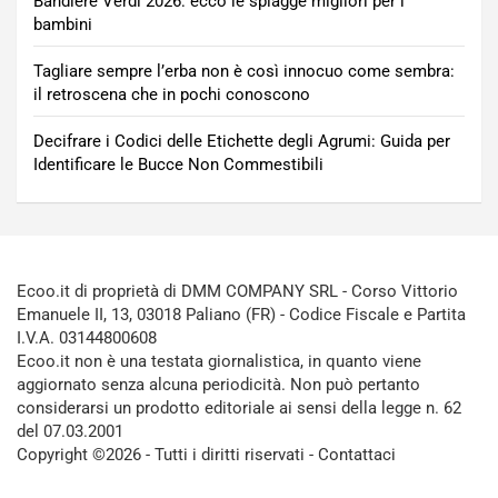
Bandiere Verdi 2026: ecco le spiagge migliori per i
bambini
Tagliare sempre l’erba non è così innocuo come sembra:
il retroscena che in pochi conoscono
Decifrare i Codici delle Etichette degli Agrumi: Guida per
Identificare le Bucce Non Commestibili
Ecoo.it di proprietà di DMM COMPANY SRL - Corso Vittorio
Emanuele II, 13, 03018 Paliano (FR) - Codice Fiscale e Partita
I.V.A. 03144800608
Ecoo.it non è una testata giornalistica, in quanto viene
aggiornato senza alcuna periodicità. Non può pertanto
considerarsi un prodotto editoriale ai sensi della legge n. 62
del 07.03.2001
Copyright ©2026 - Tutti i diritti riservati -
Contattaci