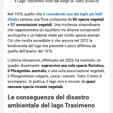
Il Lago Trasimeno visto dal borgo di Tuoro (Ecoo.it)
Nel 1976, quello che
è considerato uno dei laghi più belli
d’Italia
vantava una flora composta da
80 specie vegetali
e
57 associazioni vegetali
. Una ricchezza straordinaria
che rappresentava un equilibrio tra diverse componenti
ecologiche e un habitat vitale per molte specie animali.
Ciò che risulta incredibile è che ancora nel 2012 la
biodiversità del lago era presente e poco differiva da
quella dell’analisi del 1976.
L’ultima rilevazione, effettuata nel 2023, ha restituito un
quadro disarmante:
sopravvive una sola specie floristica,
il Phragmites australis
, e una sola associazione vegetale,
il Phragmitetum vulgaris, ossia i canneti. Tutto il resto è
scomparso. In pratica, il lago non è vissuto da
quasi
nessuna specie vivente vegetale
.
Le conseguenze del disastro
ambientale del lago Trasimeno