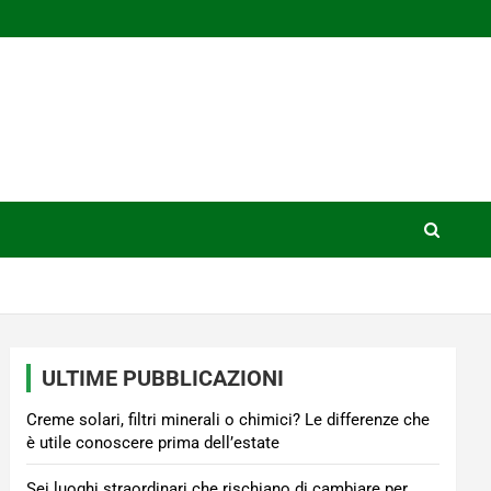
ULTIME PUBBLICAZIONI
Creme solari, filtri minerali o chimici? Le differenze che
è utile conoscere prima dell’estate
Sei luoghi straordinari che rischiano di cambiare per