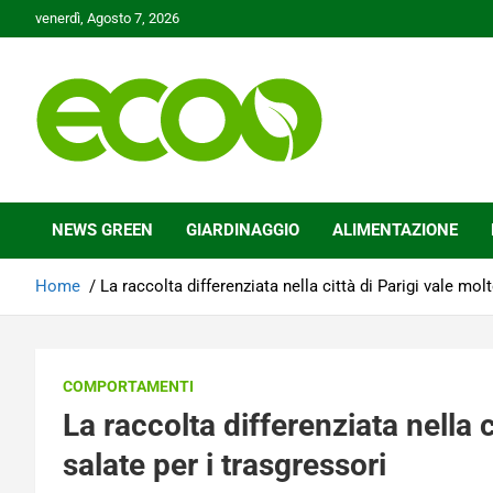
Skip
venerdì, Agosto 7, 2026
to
content
Tutelare il nostro Pianeta è la nostra priorità
Ecoo.it
NEWS GREEN
GIARDINAGGIO
ALIMENTAZIONE
Home
La raccolta differenziata nella città di Parigi vale mol
COMPORTAMENTI
La raccolta differenziata nella c
salate per i trasgressori