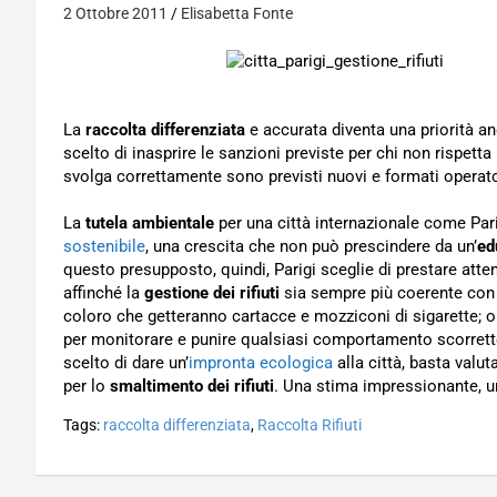
2 Ottobre 2011
Elisabetta Fonte
La
raccolta differenziata
e accurata diventa una priorità a
scelto di inasprire le sanzioni previste per chi non rispetta
svolga correttamente sono previsti nuovi e formati operato
La
tutela ambientale
per una città internazionale come Par
sostenibile
, una crescita che non può prescindere da un’
ed
questo presupposto, quindi, Parigi sceglie di prestare atte
affinché la
gestione dei rifiuti
sia sempre più coerente con 
coloro che getteranno cartacce e mozziconi di sigarette; olt
per monitorare e punire qualsiasi comportamento scorrett
scelto di dare un’
impronta ecologica
alla città, basta valu
per lo
smaltimento dei rifiuti
. Una stima impressionante, un
Tags:
raccolta differenziata
,
Raccolta Rifiuti