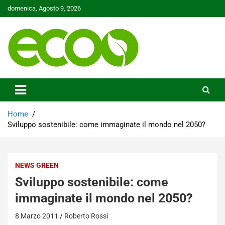
Skip
domenica, Agosto 9, 2026
to
content
Tutelare il nostro Pianeta è la nostra priorità
Ecoo.it
Home
Sviluppo sostenibile: come immaginate il mondo nel 2050?
NEWS GREEN
Sviluppo sostenibile: come
immaginate il mondo nel 2050?
8 Marzo 2011
Roberto Rossi