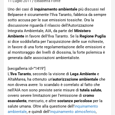
11 Luglio 2011
Elisabetta Fonte
Uno dei casi di
inquinamento ambientale
più discussi nel
Belpaese è sicuramente l’Ilva Taranto, fabbrica da sempre
sotto accusa per le sue emissioni tossiche. Ora la
discussione riguarda il rilascio dell’Autorizzazione
Integrata Ambientale, AIA, da parte del
Ministero
Ambiente
in favore dell’Ilva Taranto. Se la
Regione Puglia
si dice soddisfatta per l’acquisizione delle sue richieste,
in favore di una forte regolamentazione delle emissioni e
al monitoraggio dei livelli di diossina, la forte polemica è
generata dalle associazioni ambientaliste.
[secgalleria id=”1419″]
L
’Ilva Taranto
, secondo la visione di
Lega Ambiente
e
AltaMarea, ha ottenuto un’
autorizzazione ambientale
che
non doveva avere: lo scandalo è correlato al fatto che
nell’AIA non sono previste serie misure di
tutela salute
,
ovvero severe limitazioni per l’emissione di
cromo
esavalente
, mercurio, e altre
sostanze pericolose
per la
salute umana. Oltre alla questione dell’
inquinamento
ambientale
, e quindi dell’
inquinamento atmosferico
,