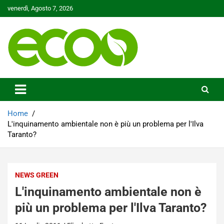
Skip
venerdì, Agosto 7, 2026
to
content
Tutelare il nostro Pianeta è la nostra priorità
Ecoo.it
Home
L'inquinamento ambientale non è più un problema per l'Ilva
Taranto?
NEWS GREEN
L'inquinamento ambientale non è
più un problema per l'Ilva Taranto?