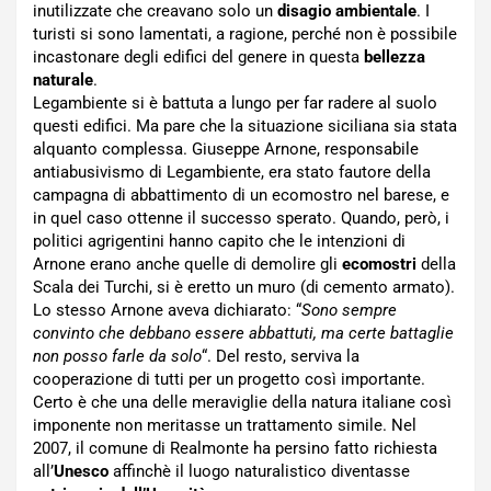
inutilizzate che creavano solo un
disagio ambientale
. I
turisti si sono lamentati, a ragione, perché non è possibile
incastonare degli edifici del genere in questa
bellezza
naturale
.
Legambiente si è battuta a lungo per far radere al suolo
questi edifici. Ma pare che la situazione siciliana sia stata
alquanto complessa. Giuseppe Arnone, responsabile
antiabusivismo di Legambiente, era stato fautore della
campagna di abbattimento di un ecomostro nel barese, e
in quel caso ottenne il successo sperato. Quando, però, i
politici agrigentini hanno capito che le intenzioni di
Arnone erano anche quelle di demolire gli
ecomostri
della
Scala dei Turchi, si è eretto un muro (di cemento armato).
Lo stesso Arnone aveva dichiarato: “
Sono sempre
convinto che debbano essere abbattuti, ma certe battaglie
non posso farle da solo
“. Del resto, serviva la
cooperazione di tutti per un progetto così importante.
Certo è che una delle meraviglie della natura italiane così
imponente non meritasse un trattamento simile. Nel
2007, il comune di Realmonte ha persino fatto richiesta
all’
Unesco
affinchè il luogo naturalistico diventasse