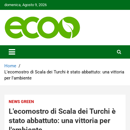
Skip
domenica, Agosto 9, 2026
to
content
Tutelare il nostro Pianeta è la nostra priorità
Ecoo.it
Home
L'ecomostro di Scala dei Turchi è stato abbattuto: una vittoria
per l'ambiente
NEWS GREEN
L'ecomostro di Scala dei Turchi è
stato abbattuto: una vittoria per
l'ambiente