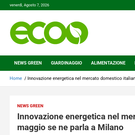
Skip
venerdì, Agosto 7, 2026
to
content
Tutelare il nostro Pianeta è la nostra priorità
Ecoo.it
NEWS GREEN
GIARDINAGGIO
ALIMENTAZIONE
Home
Innovazione energetica nel mercato domestico italian
NEWS GREEN
Innovazione energetica nel merc
maggio se ne parla a Milano