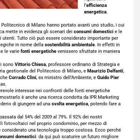
l’
efficienza
energetica
.
 Politecnico di Milano hanno portato avanti uno studio, i cui
rca mette in evidenza gli scenari dei
consumi domestici
e le
i utenti. Tutto ciò può essere considerato importante per
rategiche in nome della
sostenibilità ambientale
. In effetti in
se le varie
fonti energetiche
venissero sfruttate in maniera
Ci sono
Vittorio Chiesa
, professore ordinario di Strategia e
ria gestionale del Politecnico di Milano, e
Maurizio Delfanti
,
anche
Corrado Clini
, ex ministro dell’Ambiente, e
Guido Pier
Gas.
erevole interesse nei confronti delle fonti energetiche
A dimostrarlo è anche una ricerca condotta da IPR Marketing
iderio di giungere ad una
svolta energetica
, potendo fare a
passata dal 54% del 2009 al 79%. Il 92% dei nostri
lli fotovoltaici nel proprio condominio, per mezzo di
ere considerato una tecnologia troppo costosa. Ecco perché
onsumi domestici
: da qui può scaturire un futuro migliore