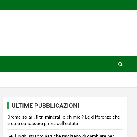
ULTIME PUBBLICAZIONI
Creme solari, filtri minerali o chimici? Le differenze che
è utile conoscere prima dell’estate
Sei luoghi straordinari che rischiano di cambiare per