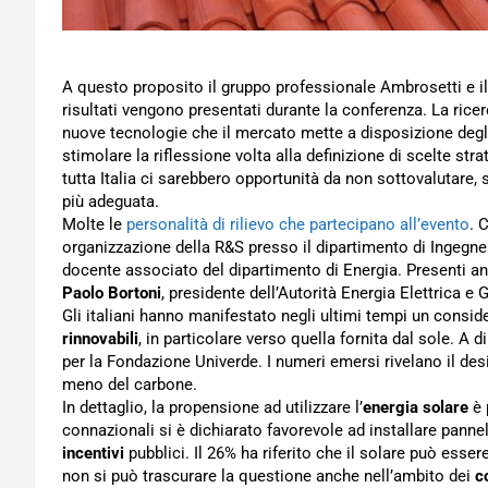
A questo proposito il gruppo professionale Ambrosetti e il
risultati vengono presentati durante la conferenza. La rice
nuove tecnologie che il mercato mette a disposizione degl
stimolare la riflessione volta alla definizione di scelte st
tutta Italia ci sarebbero opportunità da non sottovalutare, 
più adeguata.
Molte le
personalità di rilievo che partecipano all’evento
. 
organizzazione della R&S presso il dipartimento di Ingegne
docente associato del dipartimento di Energia. Presenti 
Paolo Bortoni
, presidente dell’Autorità Energia Elettrica e 
Gli italiani hanno manifestato negli ultimi tempi un consid
rinnovabili
, in particolare verso quella fornita dal sole. 
per la Fondazione Univerde. I numeri emersi rivelano il des
meno del carbone.
In dettaglio, la propensione ad utilizzare l’
energia solare
è 
connazionali si è dichiarato favorevole ad installare panne
incentivi
pubblici. Il 26% ha riferito che il solare può ess
non si può trascurare la questione anche nell’ambito dei
c