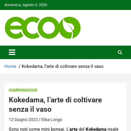
Skip
domenica, Agosto 9, 2026
to
content
Tutelare il nostro Pianeta è la nostra priorità
Ecoo.it
Home
Kokedama, l’arte di coltivare senza il vaso
GIARDINAGGIO
Kokedama, l’arte di coltivare
senza il vaso
12 Giugno 2022
Elisa Longo
Sono noti come mini bonsai. L’
arte
del
Kokedama
risale