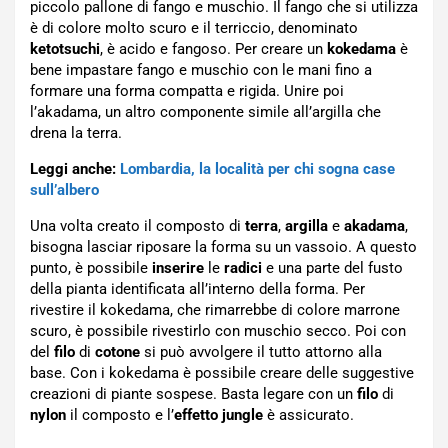
piccolo pallone di fango e muschio. Il fango che si utilizza
è di colore molto scuro e il terriccio, denominato
ketotsuchi
, è acido e fangoso. Per creare un
kokedama
è
bene impastare fango e muschio con le mani fino a
formare una forma compatta e rigida. Unire poi
l’akadama, un altro componente simile all’argilla che
drena la terra.
Leggi anche:
Lombardia, la località per chi sogna case
sull’albero
Una volta creato il composto di
terra
,
argilla
e
akadama
,
bisogna lasciar riposare la forma su un vassoio. A questo
punto, è possibile
inserire
le
radici
e una parte del fusto
della pianta identificata all’interno della forma. Per
rivestire il kokedama, che rimarrebbe di colore marrone
scuro, è possibile rivestirlo con muschio secco. Poi con
del
filo
di
cotone
si può avvolgere il tutto attorno alla
base. Con i kokedama è possibile creare delle suggestive
creazioni di piante sospese. Basta legare con un
filo
di
nylon
il composto e l’
effetto jungle
è assicurato.