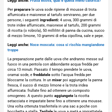
Leggi anche:
Frutta estiva, qual è quella meno calorica?
Per
preparare
le uova sode ripiene di mousse di trota
affumicata e maionese al tartufo serviranno, per due
persone, i seguenti
ingredienti:
4 uova, 300 grammi di
t
rote iridee affumicate, maionese al tartufo, 200 grammi
di ricotta (o robiola), 50 millilitri di panna da cucina, succo
di mezzo limone, 10 grammi di erba cipollina, sale e pepe.
Leggi anche:
Noce moscata: cosa si rischia mangiandone
troppe
La preparazione parte dalle uova che andranno messe sul
fuoco in una pentola con abbondante acqua fredda per
circa 13 minuti. Passato il tempo prendete le uova,
oramai sode, e
freddatele
sotto l’acqua fredda per
bloccarne la cottura. In un
mixer
poi aggiungete la panna
fresca, il succo di mezzo limone e la trota iridea
affumicata: frullate fino ad ottenere un composto
omogeneo. A questo punto
aggiungete
la ricotta
setacciata e impastate bene fino a ottenere una mousse.
Una volta ottenuta trasferitela in una sac a poche con
bocchetta a stella.
Tagliale
le uova a metà e impiattatele