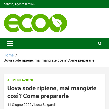
Skip
sabato, Agosto 8, 2026
to
content
Tutelare il nostro Pianeta è la nostra priorità
Ecoo.it
Home
Uova sode ripiene, mai mangiate così? Come prepararle
ALIMENTAZIONE
Uova sode ripiene, mai mangiate
così? Come prepararle
11 Giugno 2022
Luca Spigarelli