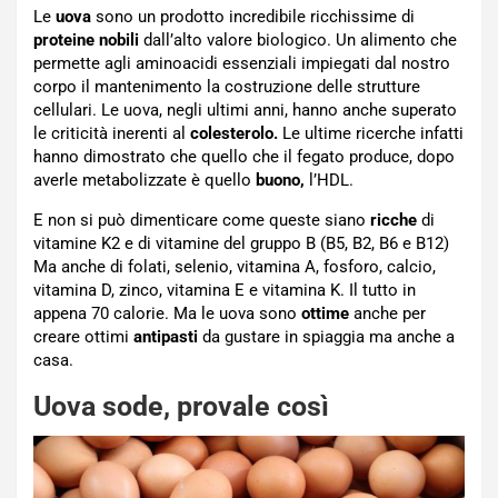
Le
uova
sono un prodotto incredibile ricchissime di
proteine nobili
dall’alto valore biologico. Un alimento che
permette agli aminoacidi essenziali impiegati dal nostro
corpo il mantenimento la costruzione delle strutture
cellulari. Le uova, negli ultimi anni, hanno anche superato
le criticità inerenti al
colesterolo.
Le ultime ricerche infatti
hanno dimostrato che quello che il fegato produce, dopo
averle metabolizzate è quello
buono,
l’HDL.
E non si può dimenticare come queste siano
ricche
di
vitamine K2 e di vitamine del gruppo B (B5, B2, B6 e B12)
Ma anche di folati, selenio, vitamina A, fosforo, calcio,
vitamina D, zinco, vitamina E e vitamina K. Il tutto in
appena 70 calorie. Ma le uova sono
ottime
anche per
creare ottimi
antipasti
da gustare in spiaggia ma anche a
casa.
Uova sode, provale così