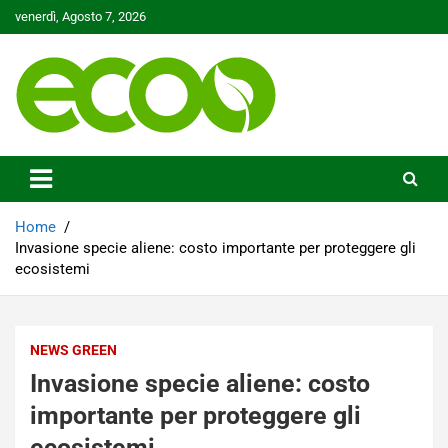
Skip
venerdì, Agosto 7, 2026
to
content
Tutelare il nostro Pianeta è la nostra priorità
Ecoo.it
Home
Invasione specie aliene: costo importante per proteggere gli
ecosistemi
NEWS GREEN
Invasione specie aliene: costo
importante per proteggere gli
ecosistemi