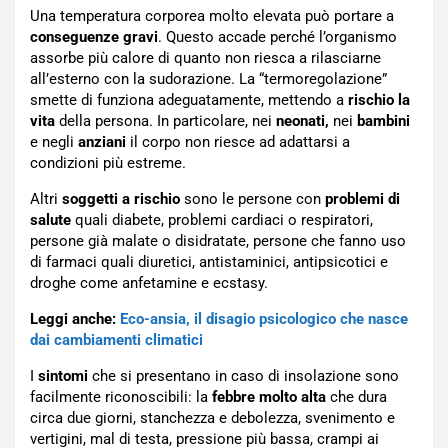
Una temperatura corporea molto elevata può portare a
conseguenze gravi
. Questo accade perché l’organismo
assorbe più calore di quanto non riesca a rilasciarne
all’esterno con la sudorazione. La “termoregolazione”
smette di funziona adeguatamente, mettendo a
rischio la
vita
della persona. In particolare, nei
neonati,
nei
bambini
e negli
anziani
il corpo non riesce ad adattarsi a
condizioni più estreme.
Altri
soggetti a rischio
sono le persone con
problemi di
salute
quali diabete, problemi cardiaci o respiratori,
persone già malate o disidratate, persone che fanno uso
di farmaci quali diuretici, antistaminici, antipsicotici e
droghe come anfetamine e ecstasy.
Leggi anche:
Eco-ansia, il disagio psicologico che nasce
dai cambiamenti climatici
I
sintomi
che si presentano in caso di insolazione sono
facilmente riconoscibili: la
febbre molto alta
che dura
circa due giorni, stanchezza e debolezza, svenimento e
vertigini, mal di testa, pressione più bassa, crampi ai