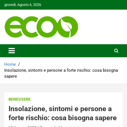
Skip
giovedì, Agosto 6, 2026
to
content
Tutelare il nostro Pianeta è la nostra priorità
Ecoo.it
Home
Insolazione, sintomi e persone a forte rischio: cosa bisogna
sapere
BENESSERE
Insolazione, sintomi e persone a
forte rischio: cosa bisogna sapere