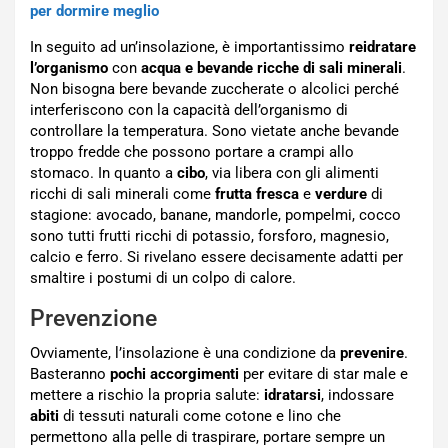
per dormire meglio
In seguito ad un’insolazione, è importantissimo
reidratare
l’organismo
con
acqua e bevande ricche di sali minerali
.
Non bisogna bere bevande zuccherate o alcolici perché
interferiscono con la capacità dell’organismo di
controllare la temperatura. Sono vietate anche bevande
troppo fredde che possono portare a crampi allo
stomaco. In quanto a
cibo
, via libera con gli alimenti
ricchi di sali minerali come
frutta fresca
e
verdure
di
stagione: avocado, banane, mandorle, pompelmi, cocco
sono tutti frutti ricchi di potassio, forsforo, magnesio,
calcio e ferro. Si rivelano essere decisamente adatti per
smaltire i postumi di un colpo di calore.
Prevenzione
Ovviamente, l’insolazione è una condizione da
prevenire
.
Basteranno
pochi accorgimenti
per evitare di star male e
mettere a rischio la propria salute:
idratarsi
, indossare
abiti
di tessuti naturali come cotone e lino che
permettono alla pelle di traspirare, portare sempre un