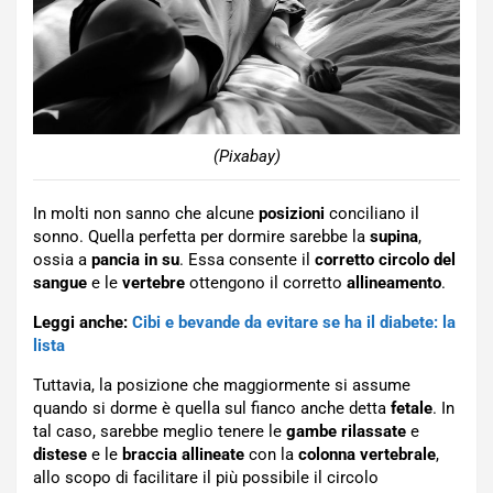
(Pixabay)
In molti non sanno che alcune
posizioni
conciliano il
sonno. Quella perfetta per dormire sarebbe la
supina
,
ossia a
pancia in su
. Essa consente il
corretto circolo del
sangue
e le
vertebre
ottengono il corretto
allineamento
.
Leggi anche:
Cibi e bevande da evitare se ha il diabete: la
lista
Tuttavia, la posizione che maggiormente si assume
quando si dorme è quella sul fianco anche detta
fetale
. In
tal caso, sarebbe meglio tenere le
gambe rilassate
e
distese
e le
braccia allineate
con la
colonna vertebrale
,
allo scopo di facilitare il più possibile il circolo