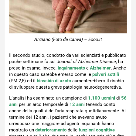
Anziano (Foto da Canva) – Ecoo.it
Il secondo studio, condotto da vari scienziati e pubblicato
poche settimane fa sul
Journal of Alzheimer Disease
, ha
preso in esame, invece,
inquinamento
e
Alzheimer
. Anche
in questo caso sarebbe emerso come le
polveri sottili
(PM 2,5) ed il
biossido di azoto
aumenterebbero il rischio
di sviluppare questa grave patologia neurodegenerativa.
L’analisi ha esaminato un campione di
1.100 uomini
di
56
anni
per un arco temporale di
12 anni
tenendo conto
anche della qualità dell’aria respirata quotidianamente. Al
termine dei 12 anni, i pazienti che avevano avuto
un’esposizione maggiore ad agenti inquinanti hanno
mostrato un
deterioramento
delle
funzioni
cognitive