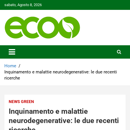
Skip
sabato, Agosto 8, 2026
to
content
Tutelare il nostro Pianeta è la nostra priorità
Ecoo.it
Home
Inquinamento e malattie neurodegenerative: le due recenti
ricerche
NEWS GREEN
Inquinamento e malattie
neurodegenerative: le due recenti
ricerche