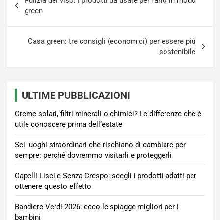
Pulizia del viso: i prodotti da usare per farlo in modo
articoli
green
Casa green: tre consigli (economici) per essere più
sostenibile
ULTIME PUBBLICAZIONI
Creme solari, filtri minerali o chimici? Le differenze che è
utile conoscere prima dell’estate
Sei luoghi straordinari che rischiano di cambiare per
sempre: perché dovremmo visitarli e proteggerli
Capelli Lisci e Senza Crespo: scegli i prodotti adatti per
ottenere questo effetto
Bandiere Verdi 2026: ecco le spiagge migliori per i
bambini