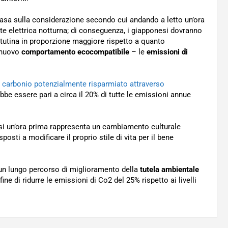
basa sulla considerazione secondo cui andando a letto un’ora
ente elettrica notturna; di conseguenza, i giapponesi dovranno
attutina in proporzione maggiore rispetto a quanto
o nuovo
comportamento ecocompatibile
– le
emissioni di
i carbonio potenzialmente risparmiato attraverso
bbe essere pari a circa il 20% di tutte le emissioni annue
arsi un’ora prima rappresenta un cambiamento culturale
osti a modificare il proprio stile di vita per il bene
un lungo percorso di miglioramento della
tutela ambientale
ine di ridurre le emissioni di Co2 del 25% rispetto ai livelli