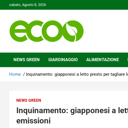
Skip
sabato, Agosto 8, 2026
to
content
Tutelare il nostro Pianeta è la nostra priorità
Ecoo.it
NEWS GREEN
GIARDINAGGIO
ALIMENTAZIONE
Home
Inquinamento: giapponesi a letto presto per tagliare 
NEWS GREEN
Inquinamento: giapponesi a lett
emissioni