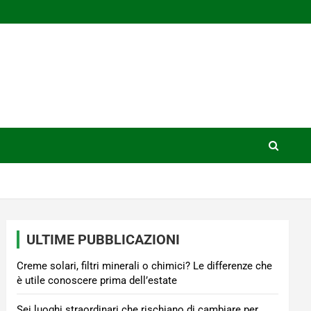
ULTIME PUBBLICAZIONI
Creme solari, filtri minerali o chimici? Le differenze che
è utile conoscere prima dell’estate
Sei luoghi straordinari che rischiano di cambiare per