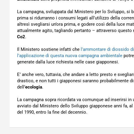
La campagna, sviluppata dal Ministero per lo Sviluppo, si 
prima si ridurranno i consumi legati all’utilizzo della corr
altresì svegliarsi un’ora prima, e godere così della luce m
attualmente agito, tagliando pertanto – attraverso quest
Co2
.
Il Ministero sostiene infatti che
l’ammontare di diossido d
l’applicazione di questa nuova campagna ambientale
potre
generate dalla luce richiesta nelle case giapponesi.
E’ anche vero, tuttavia, che andare a letto presto e svegli
drastico, e non tutti i giapponesi saranno probabilmente disp
dell’
ecologia
.
La campagna sopra ricordata va comunque ad inserirsi in 
avviato dal Ministero dello Sviluppo giapponese anni fa, al f
del 1990, entro la fine del decennio.