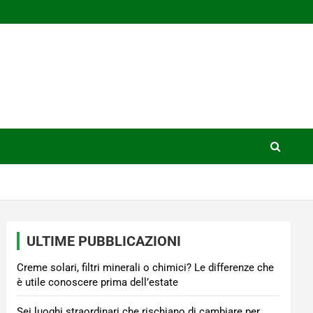
ULTIME PUBBLICAZIONI
Creme solari, filtri minerali o chimici? Le differenze che
è utile conoscere prima dell’estate
Sei luoghi straordinari che rischiano di cambiare per