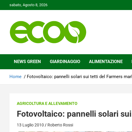
Skip
sabato, Agosto 8, 2026
to
content
Tutelare il nostro Pianeta è la nostra priorità
Ecoo.it
NEWS GREEN
GIARDINAGGIO
ALIMENTAZIONE
Home
Fotovoltaico: pannelli solari sui tetti del Farmers mar
AGRICOLTURA E ALLEVAMENTO
Fotovoltaico: pannelli solari su
13 Luglio 2010
Roberto Rossi