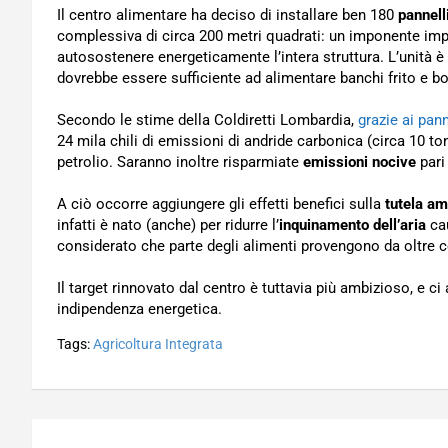
Il centro alimentare ha deciso di installare ben 180
pannell
complessiva di circa 200 metri quadrati: un imponente impi
autosostenere energeticamente l’intera struttura. L’unità è
dovrebbe essere sufficiente ad alimentare banchi frito e box
Secondo le stime della Coldiretti Lombardia,
grazie ai pann
24 mila chili di emissioni di andride carbonica (circa 10 ton
petrolio. Saranno inoltre risparmiate
emissioni nocive
pari
A ciò occorre aggiungere gli effetti benefici sulla
tutela a
infatti è nato (anche) per ridurre l’
inquinamento dell’aria
cau
considerato che parte degli alimenti provengono da oltre c
Il target rinnovato dal centro è tuttavia più ambizioso, e 
indipendenza energetica.
Tags:
Agricoltura Integrata
Navigazione