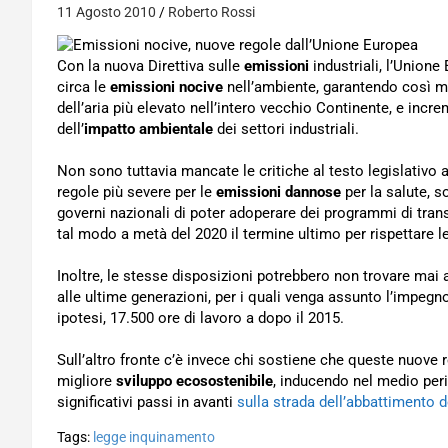
11 Agosto 2010
Roberto Rossi
Con la nuova Direttiva sulle
emissioni
industriali, l’Unione
circa le
emissioni nocive
nell’ambiente, garantendo così mig
dell’aria più elevato nell’intero vecchio Continente, e incr
dell’
impatto ambientale
dei settori industriali.
Non sono tuttavia mancate le critiche al testo legislativo
regole più severe per le
emissioni dannose
per la salute, s
governi nazionali di poter adoperare dei programmi di trans
tal modo a metà del 2020 il termine ultimo per rispettare l
Inoltre, le stesse disposizioni potrebbero non trovare mai
alle ultime generazioni, per i quali venga assunto l’impegno d
ipotesi, 17.500 ore di lavoro a dopo il 2015.
Sull’altro fronte c’è invece chi sostiene che queste nuove 
migliore
sviluppo ecosostenibile
, inducendo nel medio per
significativi passi in avanti
sulla strada dell’abbattimento d
Tags:
legge inquinamento