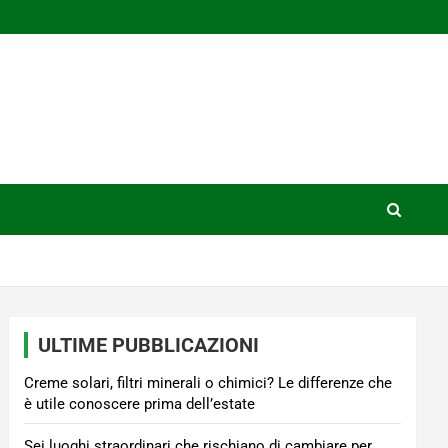
ULTIME PUBBLICAZIONI
Creme solari, filtri minerali o chimici? Le differenze che
è utile conoscere prima dell’estate
Sei luoghi straordinari che rischiano di cambiare per