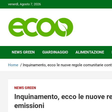
Skip
venerdì, Agosto 7, 2026
to
content
Tutelare il nostro Pianeta è la nostra priorità
Ecoo.it
NEWS GREEN
GIARDINAGGIO
ALIMENTAZIONE
Home
Inquinamento, ecco le nuove regole comunitarie cont
NEWS GREEN
Inquinamento, ecco le nuove re
emissioni