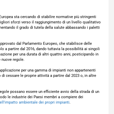
 Europea sta cercando di stabilire normative più stringenti
liori sforzi verso il raggiungimento di un livello qualitativo
ementando il grado di tutela della salute abbassando i paletti
 approvato dal Parlamento Europeo, che stabilisce delle
olo a partire dal 2016, dando tuttavia la possibilità ai singoli
azione per una durata di altri quattro anni, posticipando in
e nuove regole.
 applicazione per una gamma di impianti non appartenenti
i cessare le proprie attività a partire dal 2023 o, in altre
regole possano essere un efficiente avvio della strada di un
iodo le industrie dei Paesi membri a compiere dei
ell’impatto ambientale dei propri impianti
.