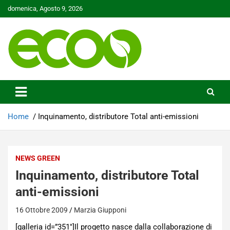
Skip
domenica, Agosto 9, 2026
to
content
Tutelare il nostro Pianeta è la nostra priorità
Ecoo.it
Home
Inquinamento, distributore Total anti-emissioni
NEWS GREEN
Inquinamento, distributore Total
anti-emissioni
16 Ottobre 2009
Marzia Giupponi
[galleria id=”351″]Il progetto nasce dalla collaborazione di