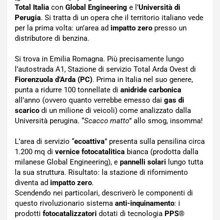
Total Italia
con
Global Engineering
e l’
Università di
Perugia
. Si tratta di un opera che il territorio italiano vede
per la prima volta: un’area ad
impatto zero
presso un
distributore di benzina.
Si trova in Emilia Romagna. Più precisamente lungo
l’autostrada A1, Stazione di servizio Total Arda Ovest di
Fiorenzuola d’Arda (PC)
. Prima in Italia nel suo genere,
punta a ridurre 100 tonnellate di
anidride carbonica
all’anno (ovvero quanto verrebbe emesso dai
gas di
scarico
di un milione di veicoli) come analizzato dalla
Università perugina. “
Scacco matto
” allo smog, insomma!
L’area di servizio “
ecoattiva
” presenta sulla pensilina circa
1.200 mq di
vernice fotocatalitica
bianca (prodotta dalla
milanese Global Engineering), e
pannelli solari
lungo tutta
la sua struttura. Risultato: la stazione di rifornimento
diventa ad
impatto zero
.
Scendendo nei particolari, descriverò le componenti di
questo rivoluzionario sistema
anti-inquinamento
: i
prodotti
fotocatalizzatori
dotati di tecnologia
PPS
®