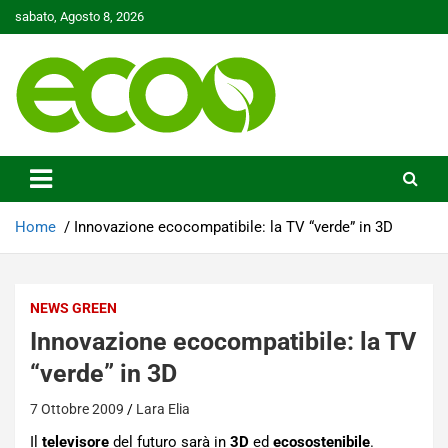
Skip
sabato, Agosto 8, 2026
to
content
Tutelare il nostro Pianeta è la nostra priorità
Ecoo.it
Home
Innovazione ecocompatibile: la TV “verde” in 3D
NEWS GREEN
Innovazione ecocompatibile: la TV
“verde” in 3D
7 Ottobre 2009
Lara Elia
Il
televisore
del futuro sarà in
3D
ed
ecosostenibile
.