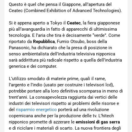
Questo è quel che pensa il Giappone, all’apertura del
Ceatec (Combined Exhibition of Advanced Technologies).
Si è appena aperto a Tokyo il
Ceatec
, la fiera giapponese
più all’avanguardia in fatto di apparecchi di ultimissima
tecnologia. E l’aria che tira è decisamente “verde”. Come
riportato da
Repubblica
, Fumio Otsubo, boss della
Panasonic, ha dichiarato che la presa di posizione in
senso ambientalista dell’industria televisiva nipponica
sarà addirittura più radicale rispetto a quella dell’industria
generica e dei computer.
L’utilizzo smodato di materie prime, quali il rame,
l’argento e l’indio (usato per costruire i televisori lcd),
potrebbe portare alla loro definitiva scomparsa in meno di
trent’anni. La consapevolezza raggiunta dai vertici delle
industri dei televisori rispetto ai problemi delle risorse e
del
risparmio energetico
porterà ad una rivoluzione
copernicana anche per la produzione delle tv. L’hitech
nipponico promette di azzerare le
emissioni di gas serra
e di riciclare i materiali di scarto. La nuova frontiera degli