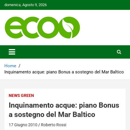
Skip
domenica, Agosto 9, 2026
to
content
Tutelare il nostro Pianeta è la nostra priorità
Ecoo.it
Home
Inquinamento acque: piano Bonus a sostegno del Mar Baltico
NEWS GREEN
Inquinamento acque: piano Bonus
a sostegno del Mar Baltico
17 Giugno 2010
Roberto Rossi