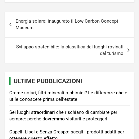
Navigazione
Energia solare: inaugurato il Low Carbon Concept
articoli
Museum
Sviluppo sostenibile: la classifica dei luoghi rovinati
dal turismo
ULTIME PUBBLICAZIONI
Creme solari, filtri minerali o chimici? Le differenze che è
utile conoscere prima dell’estate
Sei luoghi straordinari che rischiano di cambiare per
sempre: perché dovremmo visitarli e proteggerli
Capelli Lisci e Senza Crespo: scegli i prodotti adatti per
ottenere questo effetto