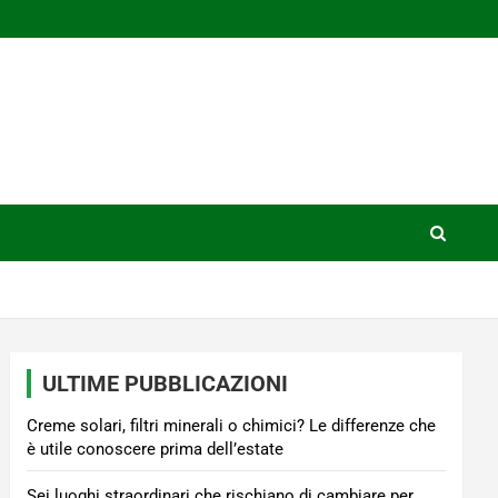
ULTIME PUBBLICAZIONI
Creme solari, filtri minerali o chimici? Le differenze che
è utile conoscere prima dell’estate
Sei luoghi straordinari che rischiano di cambiare per