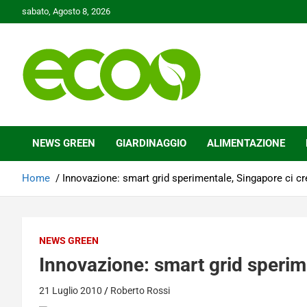
Skip
sabato, Agosto 8, 2026
to
content
Tutelare il nostro Pianeta è la nostra priorità
Ecoo.it
NEWS GREEN
GIARDINAGGIO
ALIMENTAZIONE
Home
Innovazione: smart grid sperimentale, Singapore ci c
NEWS GREEN
Innovazione: smart grid sperim
21 Luglio 2010
Roberto Rossi