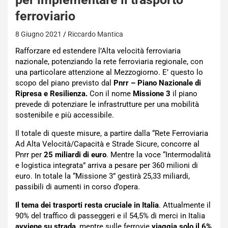
ferroviario
8 Giugno 2021
Riccardo Mantica
Rafforzare ed estendere l’Alta velocità ferroviaria
nazionale, potenziando la rete ferroviaria regionale, con
una particolare attenzione al Mezzogiorno. E’ questo lo
scopo del piano previsto dal
Pnrr – Piano Nazionale di
Ripresa e Resilienza.
Con il nome
Missione 3
il piano
prevede di potenziare le infrastrutture per una mobilità
sostenibile e più accessibile.
Il totale di queste misure, a partire dalla “Rete Ferroviaria
Ad Alta Velocità/Capacità e Strade Sicure, concorre al
Pnrr per
25 miliardi di euro
. Mentre la voce “Intermodalità
e logistica integrata” arriva a pesare per 360 milioni di
euro. In totale la “Missione 3” gestirà 25,33 miliardi,
passibili di aumenti in corso d’opera.
Il tema dei trasporti resta cruciale in Italia
. Attualmente il
90% del traffico di passeggeri e il 54,5% di merci in Italia
avviene su strada
, mentre sulle ferrovie
viaggia solo il 6%