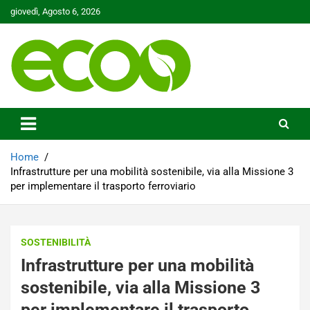
Skip
giovedì, Agosto 6, 2026
to
content
Tutelare il nostro Pianeta è la nostra priorità
Ecoo.it
Home
Infrastrutture per una mobilità sostenibile, via alla Missione 3
per implementare il trasporto ferroviario
SOSTENIBILITÀ
Infrastrutture per una mobilità
sostenibile, via alla Missione 3
per implementare il trasporto