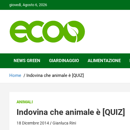
Skip
giovedì, Agosto 6, 2026
to
content
Tutelare il nostro Pianeta è la nostra priorità
Ecoo.it
NEWS GREEN
GIARDINAGGIO
ALIMENTAZIONE
Home
Indovina che animale è [QUIZ]
ANIMALI
Indovina che animale è [QUIZ]
18 Dicembre 2014
Gianluca Rini