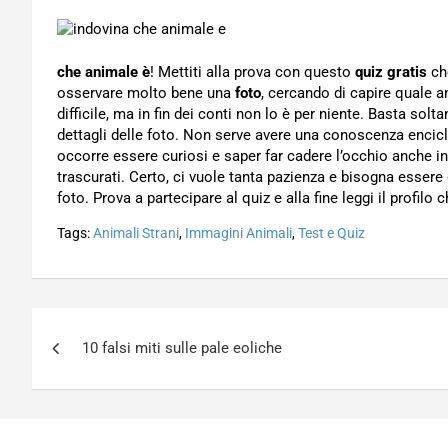
che animale è
! Mettiti alla prova con questo
quiz gratis
che
osservare molto bene una
foto
, cercando di capire quale 
difficile, ma in fin dei conti non lo è per niente. Basta solt
dettagli delle foto. Non serve avere una conoscenza encic
occorre essere curiosi e saper far cadere l’occhio anche i
trascurati. Certo, ci vuole tanta pazienza e bisogna essere d
foto. Prova a partecipare al quiz e alla fine leggi il profilo 
Tags:
Animali Strani
,
Immagini Animali
,
Test e Quiz
Navigazione
10 falsi miti sulle pale eoliche
articoli