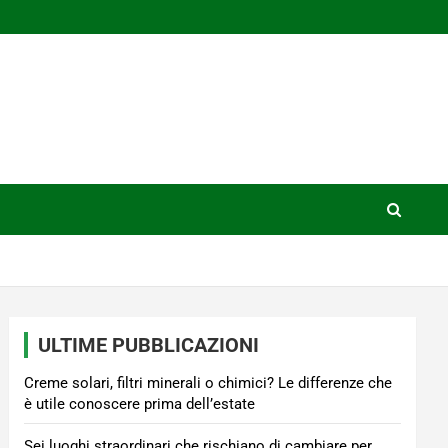
ULTIME PUBBLICAZIONI
Creme solari, filtri minerali o chimici? Le differenze che
è utile conoscere prima dell’estate
Sei luoghi straordinari che rischiano di cambiare per