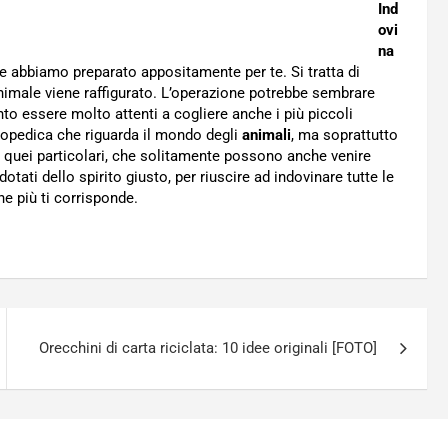
Ind
ovi
na
 abbiamo preparato appositamente per te. Si tratta di
animale viene raffigurato. L’operazione potrebbe sembrare
anto essere molto attenti a cogliere anche i più piccoli
lopedica che riguarda il mondo degli
animali
, ma soprattutto
n quei particolari, che solitamente possono anche venire
otati dello spirito giusto, per riuscire ad indovinare tutte le
che più ti corrisponde.
Orecchini di carta riciclata: 10 idee originali [FOTO]