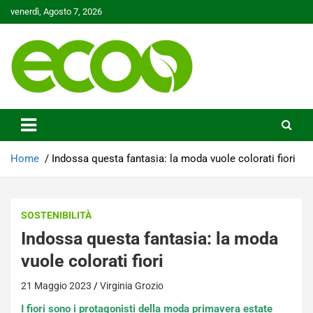
Skip
venerdì, Agosto 7, 2026
to
content
Tutelare il nostro Pianeta è la nostra priorità
Ecoo.it
Home
Indossa questa fantasia: la moda vuole colorati fiori
SOSTENIBILITÀ
Indossa questa fantasia: la moda
vuole colorati fiori
21 Maggio 2023
Virginia Grozio
I fiori sono i protagonisti della moda primavera estate