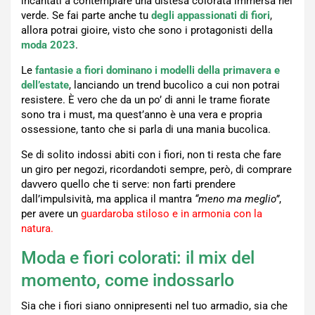
incantati a contemplare una distesa colorata immersa nel
verde. Se fai parte anche tu
degli appassionati di fiori
,
allora potrai gioire, visto che sono i protagonisti della
moda 2023
.
Le
fantasie a fiori dominano i modelli della primavera e
dell’estate
, lanciando un trend bucolico a cui non potrai
resistere. È vero che da un po’ di anni le trame fiorate
sono tra i must, ma quest’anno è una vera e propria
ossessione, tanto che si parla di una mania bucolica.
Se di solito indossi abiti con i fiori, non ti resta che fare
un giro per negozi, ricordandoti sempre, però, di comprare
davvero quello che ti serve: non farti prendere
dall’impulsività, ma applica il mantra
“meno ma meglio”
,
per avere un
guardaroba stiloso e in armonia con la
natur
a.
Moda e fiori colorati: il mix del
momento, come indossarlo
Sia che i fiori siano onnipresenti nel tuo armadio, sia che