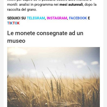
monili: analisi in programma nei
mesi autunnali
, dopo la
raccolta del grano.
SEGUICI SU
TELEGRAM
,
INSTAGRAM
,
FACEBOOK
E
T
I
K
T
O
K
Le monete consegnate ad un
museo