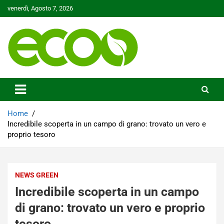
Skip
venerdì, Agosto 7, 2026
to
content
Tutelare il nostro Pianeta è la nostra priorità
Ecoo.it
Home
Incredibile scoperta in un campo di grano: trovato un vero e
proprio tesoro
NEWS GREEN
Incredibile scoperta in un campo
di grano: trovato un vero e proprio
tesoro