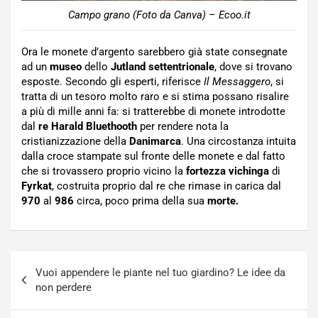
Campo grano (Foto da Canva) – Ecoo.it
Ora le monete d’argento sarebbero già state consegnate
ad un
museo
dello
Jutland settentrionale
, dove si trovano
esposte. Secondo gli esperti, riferisce
Il Messaggero
, si
tratta di un tesoro molto raro e si stima possano risalire
a più di mille anni fa: si tratterebbe di monete introdotte
dal
re Harald Bluethooth
per rendere nota la
cristianizzazione della
Danimarca
. Una circostanza intuita
dalla croce stampate sul fronte delle monete e dal fatto
che si trovassero proprio vicino la
fortezza vichinga
di
Fyrkat
, costruita proprio dal re che rimase in carica dal
970
al
986
circa, poco prima della sua
morte.
Navigazione
Vuoi appendere le piante nel tuo giardino? Le idee da
articoli
non perdere