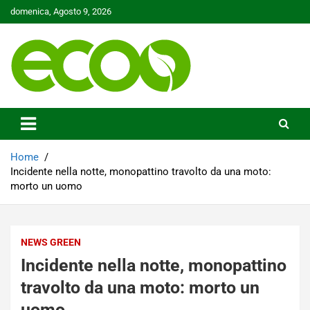
Skip
domenica, Agosto 9, 2026
to
content
Tutelare il nostro Pianeta è la nostra priorità
Ecoo.it
Home
Incidente nella notte, monopattino travolto da una moto:
morto un uomo
NEWS GREEN
Incidente nella notte, monopattino
travolto da una moto: morto un
uomo