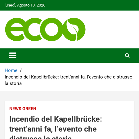
Skip
lunedì, Agosto 10, 2026
to
content
Tutelare il nostro Pianeta è la nostra priorità
Ecoo.it
Home
Incendio del Kapellbrücke: trent’anni fa, l’evento che distrusse
la storia
NEWS GREEN
Incendio del Kapellbrücke:
trent’anni fa, l’evento che
distrusse la storia