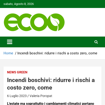
Skip
sabato, Agosto 8, 2026
to
content
Tutelare il nostro Pianeta è la nostra priorità
Ecoo.it
Home
Incendi boschivi: ridurre i rischi a costo zero, come
NEWS GREEN
Incendi boschivi: ridurre i rischi a
costo zero, come
6 Luglio 2023
Valeria Poropat
L’estate ma soprattutto i cambiamenti climatici portano