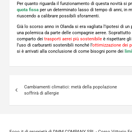
Per quanto riguarda il funzionamento di questa novità si p
quota fissa
per un determinato lasso di tempo di anni, in mo
riuscendo a calibrare possibili sforamenti.
Già lo scorso anno in Olanda si era vagliata l’ipotesi di un 
una polemica da parte delle compagnie aeree. Soprattutto 
comparto dei
trasporti aerei più sostenibile
è rispettare gli
l’uso di carburanti sostenibili nonché l’
ottimizzazione dei p
si è arrivati alla conclusione di come bisogni porre dei
limi
Navigazione
Cambiamenti climatici: metà della popolazione
articoli
soffrirà di allergie
Ecoo.it di proprietà di DMM COMPANY SRL - Corso Vittorio Ema