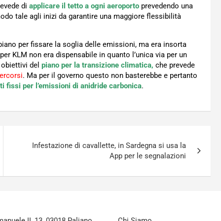
revede di
applicare il tetto a ogni aeroporto
prevedendo una
do tale agli inizi da garantire una maggiore flessibilità
piano per fissare la soglia delle emissioni, ma era insorta
per KLM non era dispensabile in quanto l’unica via per un
 obiettivi del
piano per la transizione climatica,
che prevede
ercorsi
. Ma per il governo questo non basterebbe e pertanto
ti fissi per l’emissioni di anidride carbonica
.
Infestazione di cavallette, in Sardegna si usa la
App per le segnalazioni
nuele II, 13, 03018 Paliano
Chi Siamo