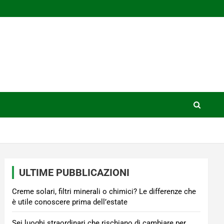
ULTIME PUBBLICAZIONI
Creme solari, filtri minerali o chimici? Le differenze che
è utile conoscere prima dell’estate
Sei luoghi straordinari che rischiano di cambiare per