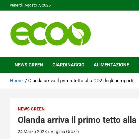
Skip
venerdì, Agosto 7, 2026
to
content
Tutelare il nostro Pianeta è la nostra priorità
Ecoo.it
NEWS GREEN
GIARDINAGGIO
ALIMENTAZIONE
Home
Olanda arriva il primo tetto alla CO2 degli aeroporti
NEWS GREEN
Olanda arriva il primo tetto all
24 Marzo 2023
Virginia Grozio