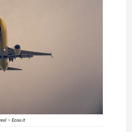
esl – Ecoo.it