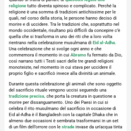
religione
tutto diventa spinoso e complicato. Perché la
religione è una somma di tradizioni antichissime per le
quali, nel corso della storia, le persone hanno deciso di
morire e di uccidere. Tra le tradizioni che, soprattutto nel
mondo occidentale, risultano più difficili da concepire c’è
quella che si trasforma in uno dei riti che a loro volta
rientrano nella celebrazione musulmana di
Eid al-Adha
.
Una celebrazione che si svolge ogni anno e che
commemora il momento in cui
Abramo
fu fermato da Dio,
così narrano tutti i Testi sacri delle tre grandi religioni
monoteiste, nel momento in cui stava per uccidere il
proprio figlio e sacrificò invece alla divinità un animale.
Durante questa celebrazione gli animali che sono oggetto
del sacrificio rituale vengono uccisi seguendo una
tradizione precisa,
che porta la creatura in questione a
morire per dissanguamento. Uno dei Paesi in cui si
celebra il rito musulmano del sacrificio in occasione di
Eid al-Adha è il Bangladesh con la capitale Dhaka che in
almeno due occasioni è sembrata trasformarsi in un set
di un film dell’orrore con le
strade
invase da un’acqua tinta