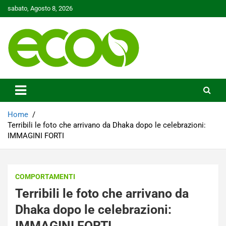
Skip
sabato, Agosto 8, 2026
to
content
Tutelare il nostro Pianeta è la nostra priorità
Ecoo.it
Home
Terribili le foto che arrivano da Dhaka dopo le celebrazioni:
IMMAGINI FORTI
COMPORTAMENTI
Terribili le foto che arrivano da
Dhaka dopo le celebrazioni:
IMMAGINI FORTI