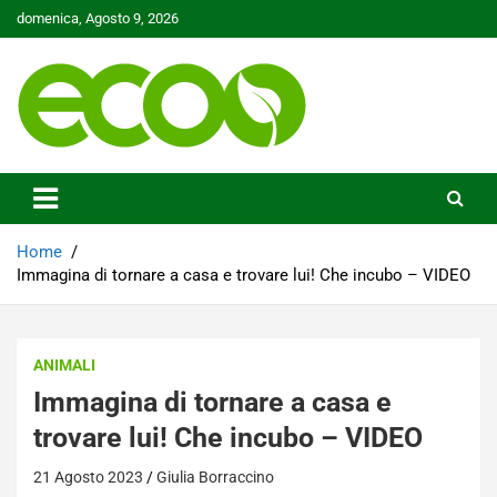
Skip
domenica, Agosto 9, 2026
to
content
Tutelare il nostro Pianeta è la nostra priorità
Ecoo.it
Home
Immagina di tornare a casa e trovare lui! Che incubo – VIDEO
ANIMALI
Immagina di tornare a casa e
trovare lui! Che incubo – VIDEO
21 Agosto 2023
Giulia Borraccino