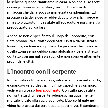
la schiena quando
rientriamo in casa
. Non che si sospetti
di una persona in particolare, ma è l’atmosfera di
minaccia che dà la scossa immediata di adrenalina. Ed il
protagonista del video
avrebbe dovuto provarla. Invece è
rimasto piuttosto impassibile all’accaduto, e più che altro
preoccupato sul da farsi.
Anche se non è specificato il luogo dell’accaduto, con
tutta probabilità si tratta degli
Stati Uniti o dell’Australia
.
Insomma, un Paese anglofono. Le persona che vivono in
quella zona senza dubbio sono abituati a vivere a stretto
contatto con
animali selvatici
, che non sono esattamente
propri delle città.
L’incontro con il serpente
Immaginate di tornare a casa, infilare la chiave nella porta,
e girandovi verso destra, in un’intercapedine su un muro,
vedere un grosso
boa appollaiato
. Con tutta probabilità
non si tratta di un serpente velenoso, ma ugualmente
mortale, grazie alla sua presa forte. L’
uomo filmato nel
video
ha provato davvero questa esperienza. E sembrava