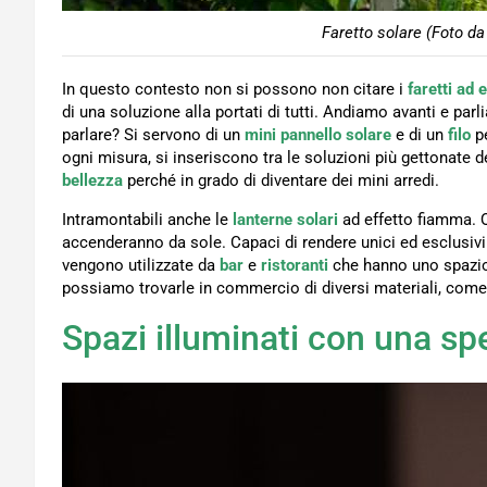
Faretto solare (Foto da
In questo contesto non si possono non citare i
faretti ad 
di una soluzione alla portati di tutti. Andiamo avanti e par
parlare? Si servono di un
mini pannello solare
e di un
filo
p
ogni misura, si inseriscono tra le soluzioni più gettonate 
bellezza
perché in grado di diventare dei mini arredi.
Intramontabili anche le
lanterne solari
ad effetto fiamma. 
accenderanno da sole. Capaci di rendere unici ed esclusivi 
vengono utilizzate da
bar
e
ristoranti
che hanno uno spazio 
possiamo trovarle in commercio di diversi materiali, come 
Spazi illuminati con una s