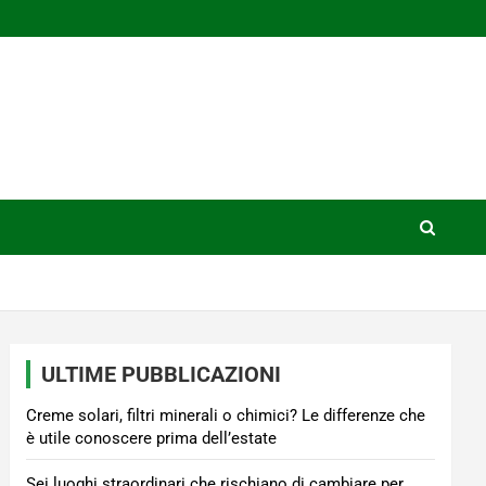
ULTIME PUBBLICAZIONI
Creme solari, filtri minerali o chimici? Le differenze che
è utile conoscere prima dell’estate
Sei luoghi straordinari che rischiano di cambiare per