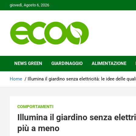
Skip
giovedì, Agosto 6, 2026
to
content
Tutelare il nostro Pianeta è la nostra priorità
Ecoo.it
NEWS GREEN
GIARDINAGGIO
ALIMENTAZIONE
Home
Illumina il giardino senza elettricità: le idee delle qua
COMPORTAMENTI
Illumina il giardino senza elettri
più a meno