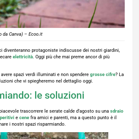
o da Canva) – Ecoo.it
ci diventeranno protagoniste indiscusse dei nostri giardini,
precare
elettricità
. Oggi più che mai preme ancor di più
vere spazi verdi illuminati e non spendere
grosse cifre
? La
luzioni che vi spiegheremo nel dettaglio oggi.
rmiando: le soluzioni
piacevole trascorrere le serate calde d’agosto su una
sdraio
peritivi
e
cene
fra amici e parenti, ma a questo punto è il
are i nostri spazi risparmiando.