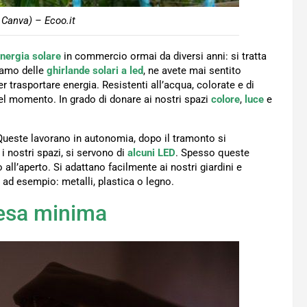
 Canva) – Ecoo.it
energia solare
in commercio ormai da diversi anni: si tratta
liamo delle
ghirlande solari a led
, ne avete mai sentito
er trasportare energia. Resistenti all’acqua, colorate e di
del momento. In grado di donare ai nostri spazi
colore
,
luce
e
Queste lavorano in autonomia, dopo il tramonto si
i nostri spazi, si servono di
alcuni LED
. Spesso queste
all’aperto. Si adattano facilmente ai nostri giardini e
ad esempio: metalli, plastica o legno.
pesa minima