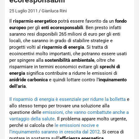
25 Luglio 2011
Gianluca Rini
Il
risparmio energetico
potrà essere favorito da un
fondo
europeo
per gli
enti ecoresponsabili
. Ben presto infatti
saranno resi disponibili 265 milioni di euro per gli enti
locali, che saranno in grado di stabilire strategie e
progetti volti al
risparmio di energia
. Si tratta di
ecoincentivi molto importanti, che potranno essere usati
per spingere alla
sostenibilità ambientale
, oltre che
risparmiare in termini economici evitare gli
sprechi di
energia
significa contribuire a ridurre le emissioni di
anidride carbonica
e quindi lottare contro l’
inquinamento
dell’aria
.
Il risparmio di energia è essenziale per ridurre la bolletta
e
allo stesso tempo per trovare una soluzione alla
questione delle
emissioni, che vanno combattute anche a
vantaggio della salute
. Il problema appare molto urgente,
perché si calcola che
le emissioni nocive e
l’inquinamento saranno in crescita dal 2012
. Si cerca di
puntare in sostanza sull’
efficienza energetica
.