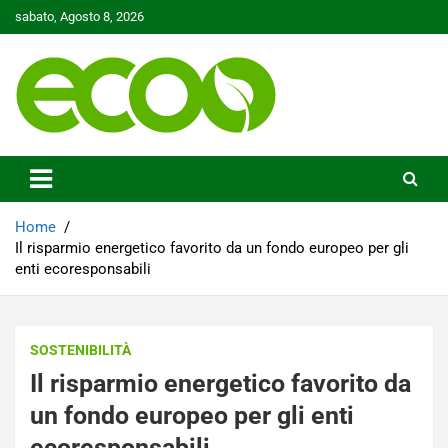
Skip
sabato, Agosto 8, 2026
to
content
Tutelare il nostro Pianeta è la nostra priorità
Ecoo.it
Home
Il risparmio energetico favorito da un fondo europeo per gli
enti ecoresponsabili
SOSTENIBILITÀ
Il risparmio energetico favorito da
un fondo europeo per gli enti
ecoresponsabili