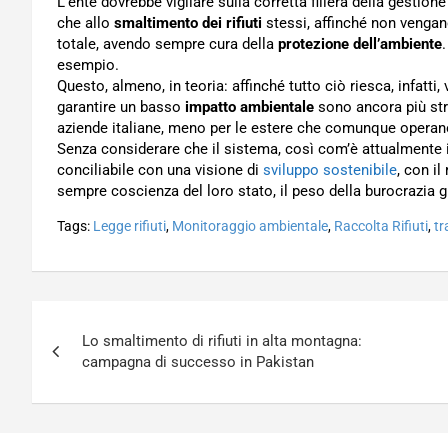
L’ente dovrebbe vigilare sulla corretta filiera della gestio
che allo
smaltimento dei rifiuti
stessi, affinché non vengano
totale, avendo sempre cura della
protezione dell’ambiente
esempio.
Questo, almeno, in teoria: affinché tutto ciò riesca, infatti,
garantire un basso
impatto ambientale
sono ancora più stri
aziende italiane, meno per le estere che comunque operano
Senza considerare che il sistema, così com’è attualmente 
conciliabile con una visione di
sviluppo sostenibile
, con il
sempre coscienza del loro stato, il peso della burocrazia
Tags:
Legge rifiuti
,
Monitoraggio ambientale
,
Raccolta Rifiuti
,
tr
Navigazione
Lo smaltimento di rifiuti in alta montagna:
articoli
campagna di successo in Pakistan