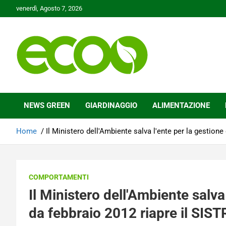
Skip
venerdì, Agosto 7, 2026
to
content
Tutelare il nostro Pianeta è la nostra priorità
Ecoo.it
NEWS GREEN
GIARDINAGGIO
ALIMENTAZIONE
Home
Il Ministero dell'Ambiente salva l'ente per la gestione d
COMPORTAMENTI
Il Ministero dell'Ambiente salva l
da febbraio 2012 riapre il SIST