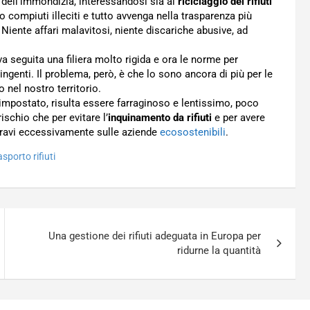
ne dell’immondizia, interessandosi sia al
riciclaggio dei rifiuti
 compiuti illeciti e tutto avvenga nella trasparenza più
. Niente affari malavitosi, niente discariche abusive, ad
 va seguita una filiera molto rigida e ora le norme per
ngenti. Il problema, però, è che lo sono ancora di più per le
 nel nostro territorio.
impostato, risulta essere farraginoso e lentissimo, poco
 rischio che per evitare l’
inquinamento da rifiuti
e per avere
 gravi eccessivamente sulle aziende
ecosostenibili
.
asporto rifiuti
Una gestione dei rifiuti adeguata in Europa per
ridurne la quantità