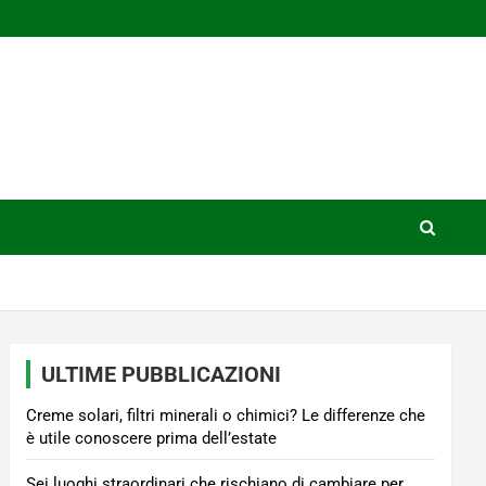
ULTIME PUBBLICAZIONI
Creme solari, filtri minerali o chimici? Le differenze che
è utile conoscere prima dell’estate
Sei luoghi straordinari che rischiano di cambiare per